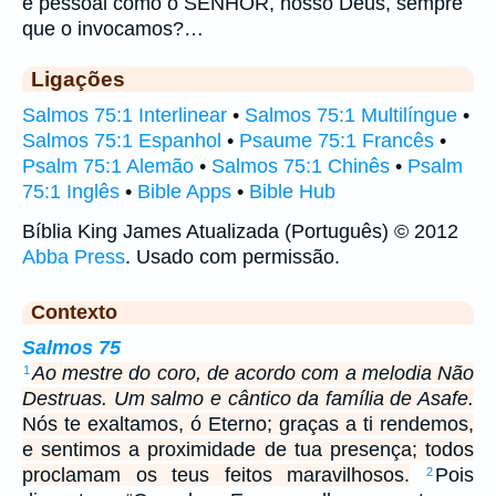
e pessoal como o SENHOR, nosso Deus, sempre
que o invocamos?…
Ligações
Salmos 75:1 Interlinear
•
Salmos 75:1 Multilíngue
•
Salmos 75:1 Espanhol
•
Psaume 75:1 Francês
•
Psalm 75:1 Alemão
•
Salmos 75:1 Chinês
•
Psalm
75:1 Inglês
•
Bible Apps
•
Bible Hub
Bíblia King James Atualizada (Português) © 2012
Abba Press
. Usado com permissão.
Contexto
Salmos 75
Ao mestre do coro, de acordo com a melodia Não
1
Destruas. Um salmo e cântico da família de Asafe.
Nós te exaltamos, ó Eterno; graças a ti rendemos,
e sentimos a proximidade de tua presença; todos
proclamam os teus feitos maravilhosos.
Pois
2