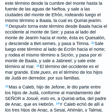
este término desde la cumbre del monte hasta la
fuente de las aguas de Neftoa, y sale a las
ciudades del monte de Efrón, rodeando luego el
mismo término a Baala, la cual es Quiriat-jearim.
Después
torna este término desde Baala hacia el
10
occidente al monte de Seir; y pasa al lado del
monte de Jearim hacia el norte, ésta es Quesalón,
y desciende a Bet-semes, y pasa a Timna.
Sale
11
luego este término al lado de Ecrón hacia el norte;
y rodea el mismo término a Sicrón, y pasa por el
monte de Baala, y sale a Jabneel; y sale este
término al mar.
El término del occidente
es
el
12
mar grande. Este
pues
,
es
el término de los hijos
de Judá en derredor, por sus familias.
Mas a Caleb, hijo de Jefone,
le
dio parte entre
13
los hijos de Judá, conforme al mandamiento del
SEÑOR a Josué;
esto es
, a Quiriat-arba, del padre
de Anac, que es Hebrón.
Y Caleb echó de allí
a
14
los
tres hijos de Anac, a Sesai, Ahimán, y Talmai,