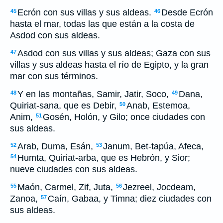
Ecrón con sus villas y sus aldeas.
Desde Ecrón
45
46
hasta el mar, todas las que están a la costa de
Asdod con sus aldeas.
Asdod con sus villas y sus aldeas; Gaza con sus
47
villas y sus aldeas hasta el río de Egipto, y la gran
mar con sus términos.
Y en las montañas, Samir, Jatir, Soco,
Dana,
48
49
Quiriat-sana, que es Debir,
Anab, Estemoa,
50
Anim,
Gosén, Holón, y Gilo; once ciudades con
51
sus aldeas.
Arab, Duma, Esán,
Janum, Bet-tapúa, Afeca,
52
53
Humta, Quiriat-arba, que es Hebrón, y Sior;
54
nueve ciudades con sus aldeas.
Maón, Carmel, Zif, Juta,
Jezreel, Jocdeam,
55
56
Zanoa,
Caín, Gabaa, y Timna; diez ciudades con
57
sus aldeas.