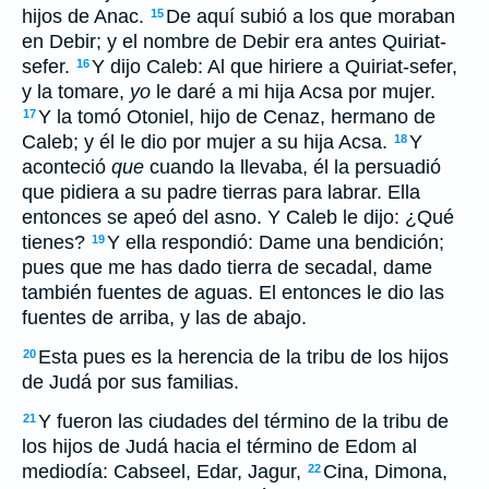
hijos de Anac.
De aquí subió a los que moraban
15
en Debir; y el nombre de Debir era antes Quiriat-
sefer.
Y dijo Caleb: Al que hiriere a Quiriat-sefer,
16
y la tomare,
yo
le daré a mi hija Acsa por mujer.
Y la tomó Otoniel, hijo de Cenaz, hermano de
17
Caleb; y él le dio por mujer a su hija Acsa.
Y
18
aconteció
que
cuando la llevaba, él la persuadió
que pidiera a su padre tierras para labrar. Ella
entonces se apeó del asno. Y Caleb le dijo: ¿Qué
tienes?
Y ella respondió: Dame una bendición;
19
pues que me has dado tierra de secadal, dame
también fuentes de aguas. El entonces le dio las
fuentes de arriba, y las de abajo.
Esta pues es la herencia de la tribu de los hijos
20
de Judá por sus familias.
Y fueron las ciudades del término de la tribu de
21
los hijos de Judá hacia el término de Edom al
mediodía: Cabseel, Edar, Jagur,
Cina, Dimona,
22