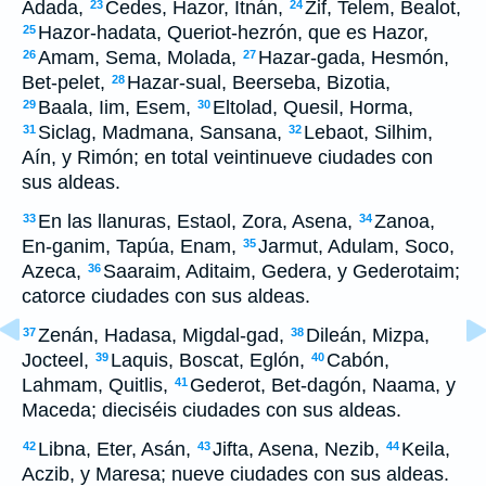
Adada,
Cedes, Hazor, Itnán,
Zif, Telem, Bealot,
23
24
Hazor-hadata, Queriot-hezrón, que es Hazor,
25
Amam, Sema, Molada,
Hazar-gada, Hesmón,
26
27
Bet-pelet,
Hazar-sual, Beerseba, Bizotia,
28
Baala, Iim, Esem,
Eltolad, Quesil, Horma,
29
30
Siclag, Madmana, Sansana,
Lebaot, Silhim,
31
32
Aín, y Rimón; en total veintinueve ciudades con
sus aldeas.
En las llanuras, Estaol, Zora, Asena,
Zanoa,
33
34
En-ganim, Tapúa, Enam,
Jarmut, Adulam, Soco,
35
Azeca,
Saaraim, Aditaim, Gedera, y Gederotaim;
36
catorce ciudades con sus aldeas.
Zenán, Hadasa, Migdal-gad,
Dileán, Mizpa,
37
38
Jocteel,
Laquis, Boscat, Eglón,
Cabón,
39
40
Lahmam, Quitlis,
Gederot, Bet-dagón, Naama, y
41
Maceda; dieciséis ciudades con sus aldeas.
Libna, Eter, Asán,
Jifta, Asena, Nezib,
Keila,
42
43
44
Aczib, y Maresa; nueve ciudades con sus aldeas.