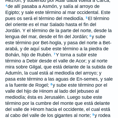
Hezrón, y subiendo por Adar daba vuelta a Carca;
de allí pasaba a Asmón, y salía al arroyo de
4
Egipto; y sale este término al mar occidental. Este
pues os será el término del mediodía.
El término
5
del oriente
es
el mar Salado hasta el fin del
Jordán. Y el término de la parte del norte, desde la
lengua del mar, desde el fin del Jordán;
y sube
6
este término por Bet-hogla, y pasa del norte a Bet-
arabá, y de aquí sube este término a la piedra de
Bohán, hijo de Rubén.
Y torna a subir este
7
término a Debir desde el valle de Acor; y al norte
mira sobre Gilgal, que está delante de la subida de
Adumín, la cual está al mediodía del arroyo; y
pasa este término a las aguas de En-semes, y sale
a la fuente de Rogel;
y sube este término por el
8
valle del hijo de Hinom al lado del jebuseo al
mediodía; ésta es Jerusalén. Luego sube este
término por la cumbre del monte que está delante
del valle de Hinom hacia el occidente, el cual está
al cabo del valle de los gigantes al norte;
y rodea
9