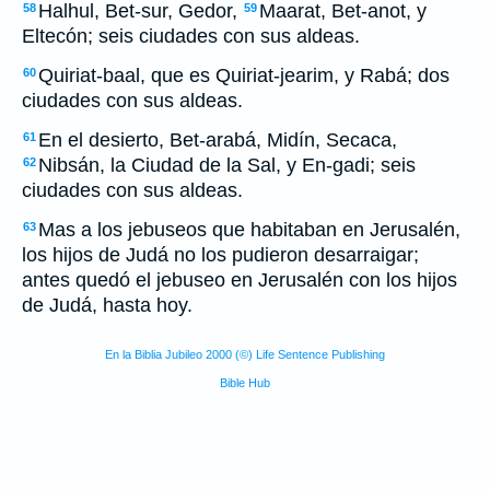
Halhul, Bet-sur, Gedor,
Maarat, Bet-anot, y
58
59
Eltecón; seis ciudades con sus aldeas.
Quiriat-baal, que es Quiriat-jearim, y Rabá; dos
60
ciudades con sus aldeas.
En el desierto, Bet-arabá, Midín, Secaca,
61
Nibsán, la Ciudad de la Sal, y En-gadi; seis
62
ciudades con sus aldeas.
Mas a los jebuseos que habitaban en Jerusalén,
63
los hijos de Judá no los pudieron desarraigar;
antes quedó el jebuseo en Jerusalén con los hijos
de Judá, hasta hoy.
En la Biblia Jubileo 2000 (©) Life Sentence Publishing
Bible Hub