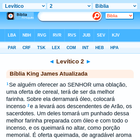
Biblia
>
kja
> Levítico 2
◄
Levítico 2
►
Bíblia King James Atualizada
Se alguém oferecer ao SENHOR uma oblação,
1
uma oferta de cereal, terá de ser da melhor
farinha. Sobre ela derramará óleo, colocará
incenso
e a levará aos descendentes de Arão, os
2
sacerdotes. Um deles tomará um punhado dessa
melhor farinha preparada com óleo e com todo o
incenso, e os queimará no altar, como porção
memorial. É oferta queimada, de agradável aroma