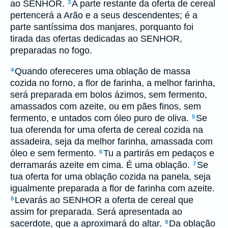
ao SENHOR.
A parte restante da oferta de cereal
3
pertencerá a Arão e a seus descendentes; é a
parte santíssima dos manjares, porquanto foi
tirada das ofertas dedicadas ao SENHOR,
preparadas no fogo.
Quando ofereceres uma oblação de massa
4
cozida no forno, a flor de farinha, a melhor farinha,
será preparada em bolos ázimos, sem fermento,
amassados com azeite, ou em pães finos, sem
fermento, e untados com óleo puro de oliva.
Se
5
tua oferenda for uma oferta de cereal cozida na
assadeira, seja da melhor farinha, amassada com
óleo e sem fermento.
Tu a partirás em pedaços e
6
derramarás azeite em cima. É uma oblação.
Se
7
tua oferta for uma oblação cozida na panela, seja
igualmente preparada a flor de farinha com azeite.
Levarás ao SENHOR a oferta de cereal que
8
assim for preparada. Será apresentada ao
sacerdote, que a aproximará do altar.
Da oblação
9