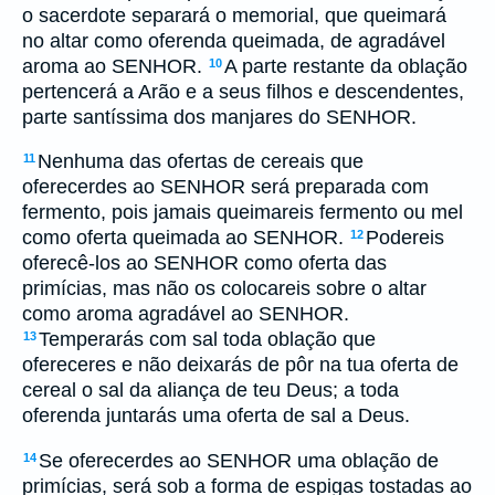
o sacerdote separará o memorial, que queimará
no altar como oferenda queimada, de agradável
aroma ao SENHOR.
A parte restante da oblação
10
pertencerá a Arão e a seus filhos e descendentes,
parte santíssima dos manjares do SENHOR.
Nenhuma das ofertas de cereais que
11
oferecerdes ao SENHOR será preparada com
fermento, pois jamais queimareis fermento ou mel
como oferta queimada ao SENHOR.
Podereis
12
oferecê-los ao SENHOR como oferta das
primícias, mas não os colocareis sobre o altar
como aroma agradável ao SENHOR.
Temperarás com sal toda oblação que
13
ofereceres e não deixarás de pôr na tua oferta de
cereal o sal da aliança de teu Deus; a toda
oferenda juntarás uma oferta de sal a Deus.
Se oferecerdes ao SENHOR uma oblação de
14
primícias, será sob a forma de espigas tostadas ao