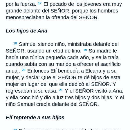
por la fuerza.
El pecado de los jóvenes era muy
17
grande delante del S
EÑOR
, porque los hombres
menospreciaban la ofrenda del S
EÑOR
.
Los hijos de Ana
Samuel siendo niño, ministraba delante del
18
S
EÑOR
, usando un efod de lino.
Su madre le
19
hacía una túnica pequeña cada año, y se la traía
cuando subía con su marido a ofrecer el sacrificio
anual.
Entonces Elí bendecía a Elcana y a su
20
mujer, y decía: Que el S
EÑOR
te dé hijos de esta
mujer en lugar del que ella dedicó al S
EÑOR
. Y
regresaban a su casa.
Y el S
EÑOR
visitó a Ana,
21
y ella concibió y dio a luz tres hijos y dos hijas. Y el
niño Samuel crecía delante del S
EÑOR
.
Elí reprende a sus hijos