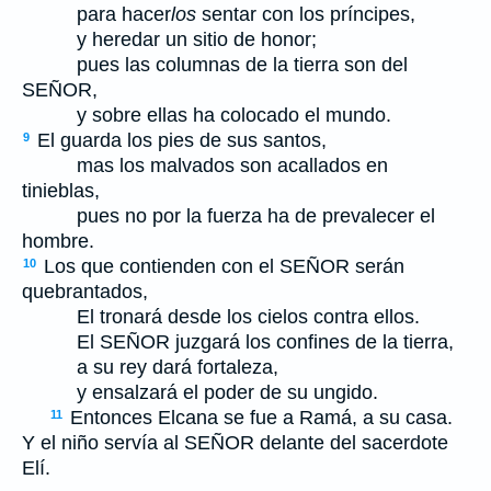
para hacer
los
sentar con los príncipes,
y heredar un sitio de honor;
pues las columnas de la tierra son del
S
EÑOR
,
y sobre ellas ha colocado el mundo.
El guarda los pies de sus santos,
9
mas los malvados son acallados en
tinieblas,
pues no por la fuerza ha de prevalecer el
hombre.
Los que contienden con el S
EÑOR
serán
10
quebrantados,
El tronará desde los cielos contra ellos.
El S
EÑOR
juzgará los confines de la tierra,
a su rey dará fortaleza,
y ensalzará el poder de su ungido.
Entonces Elcana se fue a Ramá, a su casa.
11
Y el niño servía al S
EÑOR
delante del sacerdote
Elí.