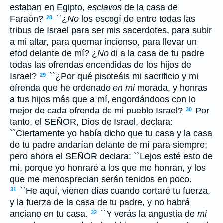
estaban en Egipto,
esclavos
de la casa de
Faraón?
``¿
No
los escogí de entre todas las
28
tribus de Israel para ser mis sacerdotes, para subir
a mi altar, para quemar incienso, para llevar un
efod delante de mí? ¿
No
di a la casa de tu padre
todas las ofrendas encendidas de los hijos de
Israel?
``¿Por qué pisoteáis mi sacrificio y mi
29
ofrenda que he ordenado
en mi
morada, y honras
a tus hijos más que a mí, engordándoos con lo
mejor de cada ofrenda de mi pueblo Israel?
Por
30
tanto, el S
EÑOR
, Dios de Israel, declara:
``Ciertamente yo había dicho que tu casa y la casa
de tu padre andarían delante de mí para siempre;
pero ahora el S
EÑOR
declara: ``Lejos esté esto de
mí, porque yo honraré a los que me honran, y los
que me menosprecian serán tenidos en poco.
``He aquí, vienen días cuando cortaré tu fuerza,
31
y la fuerza de la casa de tu padre, y no habrá
anciano en tu casa.
``Y verás la angustia de
mi
32