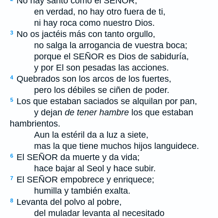
No hay santo como el S
EÑOR
;
en verdad, no hay otro fuera de ti,
ni hay roca como nuestro Dios.
No os jactéis más con tanto orgullo,
3
no salga la arrogancia de vuestra boca;
porque el S
EÑOR
es Dios de sabiduría,
y por El son pesadas las acciones.
Quebrados son los arcos de los fuertes,
4
pero los débiles se ciñen de poder.
Los que estaban saciados se alquilan por pan,
5
y dejan
de tener hambre
los que estaban
hambrientos.
Aun la estéril da a luz a siete,
mas la que tiene muchos hijos languidece.
El S
EÑOR
da muerte y da vida;
6
hace bajar al Seol y hace subir.
El S
EÑOR
empobrece y enriquece;
7
humilla y también exalta.
Levanta del polvo al pobre,
8
del muladar levanta al necesitado