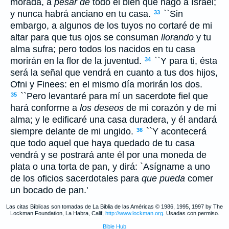
morada, a
pesar de
todo el bien que hago a Israel;
y nunca habrá anciano en tu casa.
``Sin
33
embargo, a algunos de los tuyos no cortaré de mi
altar para que tus ojos se consuman
llorando
y tu
alma sufra; pero todos los nacidos en tu casa
morirán en la flor de la juventud.
``Y para ti, ésta
34
será la señal que vendrá en cuanto a tus dos hijos,
Ofni y Finees: en el mismo día morirán los dos.
``Pero levantaré para mí un sacerdote fiel que
35
hará conforme a
los deseos
de mi corazón y de mi
alma; y le edificaré una casa duradera, y él andará
siempre delante de mi ungido.
``Y acontecerá
36
que todo aquel que haya quedado de tu casa
vendrá y se postrará ante él por una moneda de
plata o una torta de pan, y dirá: `Asígname a uno
de los oficios sacerdotales para
que pueda
comer
un bocado de pan.'
Las citas Bíblicas son tomadas de La Biblia de las Américas © 1986, 1995, 1997 by The
Lockman Foundation, La Habra, Calif,
http://www.lockman.org
. Usadas con permiso.
Bible Hub