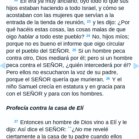
Elí
era ya
muy anciano; oyó todo lo que sus
22
hijos estaban haciendo a todo Israel, y cómo se
acostaban con las mujeres que servían a la
entrada de la tienda de reunión,
y les dijo: ¿Por
23
qué hacéis estas cosas, las cosas malas de que
oigo
hablar a
todo este pueblo?
No, hijos míos;
24
porque no es bueno el informe que oigo circular
por el pueblo del S
EÑOR
.
Si un hombre peca
25
contra otro, Dios mediará por él; pero si un hombre
peca contra el S
EÑOR
, ¿quién intercederá por él?
Pero ellos no escucharon la voz de su padre,
porque el S
EÑOR
quería que murieran.
Y el
26
niño Samuel crecía en estatura y en gracia para
con el S
EÑOR
y para con los hombres.
Profecía contra la casa de Elí
Entonces un hombre de Dios vino a Elí y le
27
dijo: Así dice el S
EÑOR
: ``¿
No
me revelé
ciertamente a la casa de tu padre cuando ellos