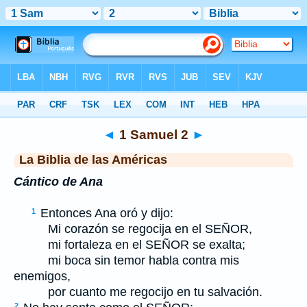
Biblia
>
LBLA
> 1 Samuel 2
◄
1 Samuel 2
►
La Biblia de las Américas
Cántico de Ana
Entonces Ana oró y dijo:
1
Mi corazón se regocija en el S
EÑOR
,
mi fortaleza en el S
EÑOR
se exalta;
mi boca sin temor habla contra mis
enemigos,
por cuanto me regocijo en tu salvación.
2