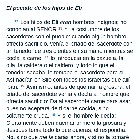
El pecado de los hijos de Elí
Los hijos de Elí
eran
hombres indignos; no
12
conocían al S
EÑOR
ni la costumbre de los
13
sacerdotes con el pueblo: cuando algún hombre
ofrecía sacrificio, venía el criado del sacerdote con
un tenedor de tres dientes en su mano mientras se
cocía la carne,
lo introducía en la cazuela, la
14
olla, la caldera o el caldero, y todo lo que el
tenedor sacaba, lo tomaba el sacerdote para sí.
Así hacían en Silo con todos los israelitas que allí
iban.
Asimismo, antes de quemar la grosura, el
15
criado del sacerdote venía y decía al hombre que
ofrecía sacrificio: Da al sacerdote carne para asar,
pues no aceptará de ti carne cocida, sino
solamente cruda.
Y si el hombre le decía:
16
Ciertamente deben quemar primero la grosura y
después toma todo lo que quieras; él respondía:
No, sino que
me la
darás ahora, y si no la tomaré