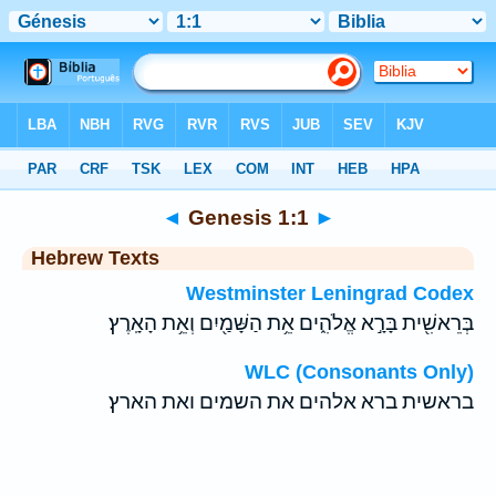
Bible
>
Hebrew
> Genesis 1:1
◄
Genesis 1:1
►
Hebrew Texts
Westminster Leningrad Codex
בְּרֵאשִׁ֖ית בָּרָ֣א אֱלֹהִ֑ים אֵ֥ת הַשָּׁמַ֖יִם וְאֵ֥ת הָאָֽרֶץ׃
WLC (Consonants Only)
בראשית ברא אלהים את השמים ואת הארץ׃