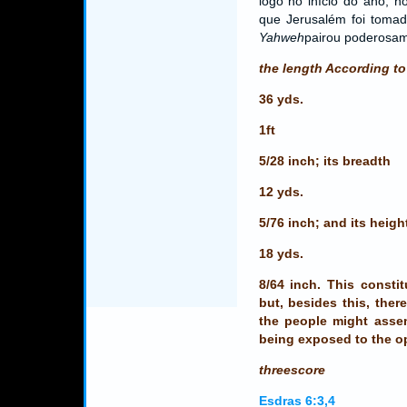
logo no início do ano, 
que Jerusalém foi tomad
Yahweh
pairou poderosam
the length According to
36 yds.
1ft
5/28 inch; its breadth
12 yds.
5/76 inch; and its height
18 yds.
8/64 inch. This constit
but, besides this, the
the people might assem
being exposed to the op
threescore
Esdras 6:3,4