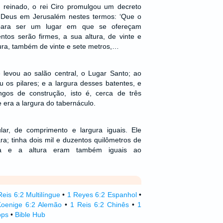
 reinado, o rei Ciro promulgou um decreto
 Deus em Jerusalém nestes termos: ‘Que o
 para ser um lugar em que se ofereçam
entos serão firmes, a sua altura, de vinte e
gura, também de vinte e sete metros,…
evou ao salão central, o Lugar Santo; ao
u os pilares; e a largura desses batentes, e
gos de construção, isto é, cerca de três
 era a largura do tabernáculo.
ar, de comprimento e largura iguais. Ele
a; tinha dois mil e duzentos quilômetros de
ra e a altura eram também iguais ao
Reis 6:2 Multilíngue
•
1 Reyes 6:2 Espanhol
•
Koenige 6:2 Alemão
•
1 Reis 6:2 Chinês
•
1
pps
•
Bible Hub