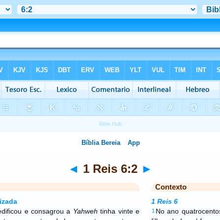
◄
1 Reis 6:2
►
Contexto
izada
1 Reis 6
dificou e consagrou a
Yahweh
tinha vinte e
No ano quatrocentos
1