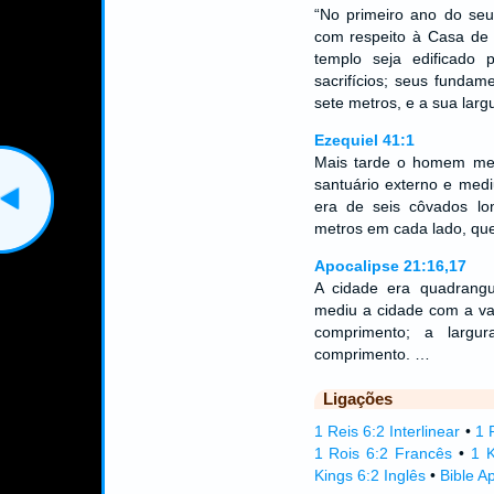
“No primeiro ano do seu
com respeito à Casa de
templo seja edificado
sacrifícios; seus fundam
sete metros, e a sua lar
Ezequiel 41:1
Mais tarde o homem me l
santuário externo e medi
era de seis côvados lon
metros em cada lado, que
Apocalipse 21:16,17
A cidade era quadrangul
mediu a cidade com a var
comprimento; a largu
comprimento. …
Ligações
1 Reis 6:2 Interlinear
•
1 
1 Rois 6:2 Francês
•
1 
Kings 6:2 Inglês
•
Bible A