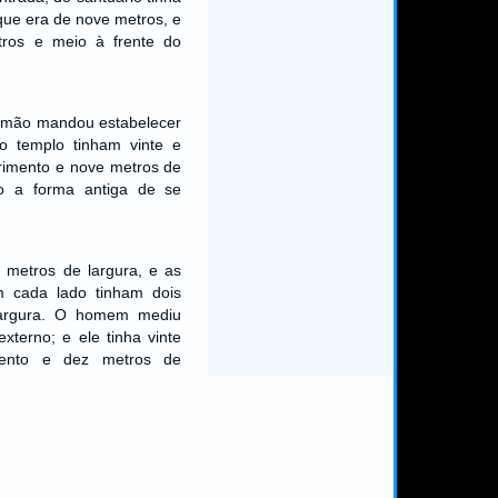
que era de nove metros, e
tros e meio à frente do
lomão mandou estabelecer
o templo tinham vinte e
rimento e nove metros de
do a forma antiga de se
o metros de largura, e as
m cada lado tinham dois
largura. O homem mediu
xterno; e ele tinha vinte
ento e dez metros de