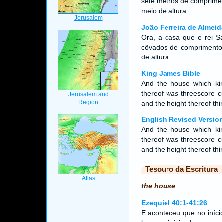
sete metros de comprimen
meio de altura.
João Ferreira de Almeid
Ora, a casa que e rei S
côvados de comprimento, 
de altura.
King James Bible
And the house which kin
thereof
was
threescore cu
and the height thereof thir
English Revised Versio
And the house which kin
thereof was threescore cu
and the height thereof thir
Tesouro da Escritura
the house
Ezequiel 40:1-41:26
E aconteceu que no iníci