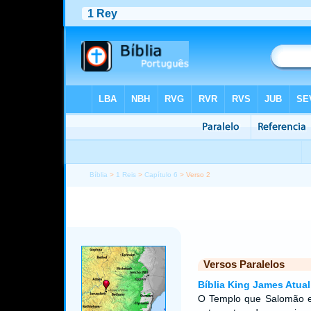
Bíblia
>
1 Reis
>
Capítulo 6
> Verso 2
Versos Paralelos
Bíblia King James Atual
O Templo que Salomão e