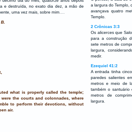
no décimo dia do mês, quatorze anos depois
a largura do Templo, 
a e destruída, no exato dia dez, a mão de
avançava quatro me
ente, uma vez mais, sobre mim.…
Templo.
 B.
2 Crônicas 3:3
Os alicerces que Sa
para a construção d
sete metros de comp
largura, consideran
medir.
Ezequiel 41:2
A entrada tinha cinc
,
paredes salientes e
metros e meio de 
também o santuário e
uted what is properly called the temple;
metros de comprim
re were the courts and colonnades, where
largura.
ble to perform their devotions, without
en air.