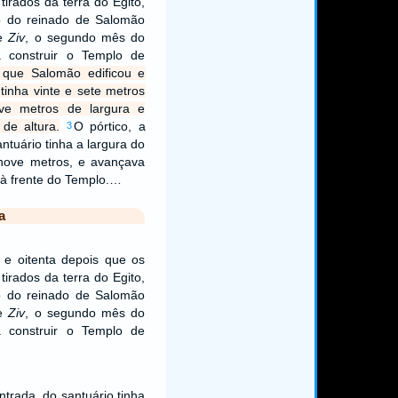
 tirados da terra do Egito,
o do reinado de Salomão
de
Ziv
, o segundo mês do
 construir o Templo de
que Salomão edificou e
tinha vinte e sete metros
ve metros de largura e
de altura.
O pórtico, a
3
ntuário tinha a largura do
nove metros, e avançava
 à frente do Templo.…
a
 e oitenta depois que os
 tirados da terra do Egito,
o do reinado de Salomão
de
Ziv
, o segundo mês do
 construir o Templo de
ntrada, do santuário tinha