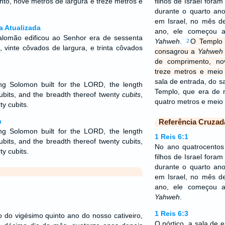
to, nove metros de largura e treze metros e
filhos de Israel foram
durante o quarto an
em Israel, no mês 
a Atualizada
ano, ele começou a
alomão edificou ao Senhor era de sessenta
Yahweh
.
O Templo 
2
vinte côvados de largura, e trinta côvados
consagrou a
Yahweh
de comprimento, no
treze metros e meio 
sala de entrada, do sa
g Solomon built for the LORD, the length
Templo, que era de 
bits, and the breadth thereof twenty
cubits
,
quatro metros e meio
ty cubits.
n
Referência Cruzad
g Solomon built for the LORD, the length
1 Reis 6:1
bits, and the breadth thereof twenty cubits,
No ano quatrocentos
ty cubits.
filhos de Israel foram
durante o quarto an
em Israel, no mês 
ano, ele começou a
Yahweh
.
1 Reis 6:3
o do vigésimo quinto ano do nosso cativeiro,
O pórtico, a sala de e