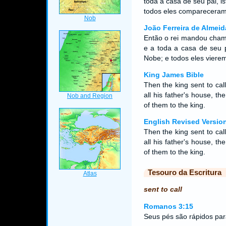
toda a casa de seu pai, 
todos eles compareceram 
João Ferreira de Almeid
Então o rei mandou chama
e a toda a casa de seu 
Nobe; e todos eles viere
King James Bible
Then the king sent to cal
all his father's house, th
of them to the king.
English Revised Versio
Then the king sent to cal
all his father's house, t
of them to the king.
Tesouro da Escritura
sent to call
Romanos 3:15
Seus pés são rápidos pa