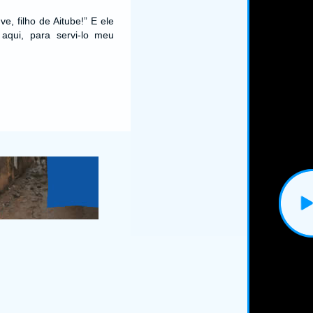
e, filho de Aitube!” E ele
aqui, para servi-lo meu