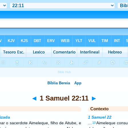
◄
1 Samuel 22:11
►
Contexto
izada
1 Samuel 22
r o sacerdote Aimeleque, filho de Aitube, e
…
Aimeleque cons
10