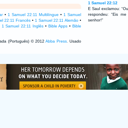
1 Samuel 22:12
E Saul exclamou: “Ouv
respondeu: “Eis me 
ar
•
1 Samuel 22:11 Multilíngue
•
1 Samuel
senhor!”
l 22:11 Francês
•
1 Samuel 22:11 Alemão
•
•
1 Samuel 22:11 Inglês
•
Bible Apps
•
Bible
izada (Português) © 2012
Abba Press
. Usado