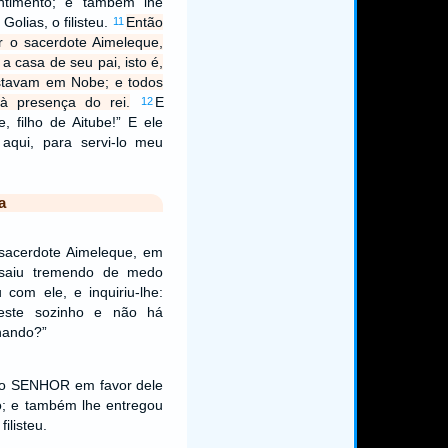
ntimento; e também lhe
olias, o filisteu.
Então
11
 o sacerdote Aimeleque,
 a casa de seu pai, isto é,
stavam em Nobe; e todos
à presença do rei.
E
12
, filho de Aitube!” E ele
aqui, para servi-lo meu
a
 sacerdote Aimeleque, em
 saiu tremendo de medo
com ele, e inquiriu-lhe:
ieste sozinho e não há
hando?”
 o SENHOR em favor dele
o; e também lhe entregou
ilisteu.