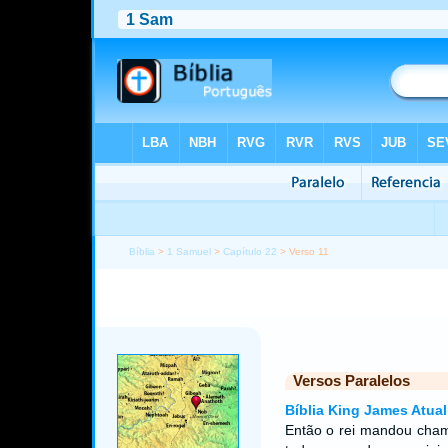
Bíblia
>
1 Samuel
>
Capítulo 22
> Verso 11
Versos Paralelos
Bíblia King James Atual
Então o rei mandou chama