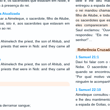
isto é, os sacerdotes que estavam em Nobe; e
dele e lhe deu ma
à presença do rei.
entregou a espada de G
o rei mandou chamar
a Atualizada
filho de Aitube, e toda
r a Aimeleque, o sacerdote, filho de Aitube,
os sacerdotes que e
pai, isto é, aos sacerdotes que estavam em
eles compareceram 
m ao rei.
Saul exclamou: “Ouve
respondeu: “Eis me 
senhor!”…
l Ahimelech the priest, the son of Ahitub, and
e priests that
were
in Nob: and they came all
Referência Cruzad
1 Samuel 21:1
n
Davi foi falar com o
l Ahimelech the priest, the son of Ahitub, and
Nobe. O sacerdote
he priests that were in Nob: and they came all
quando se encontrou 
“Por qual motivo v
ninguém te acompan
1 Samuel 22:10
Aimeleque consultou
e lhe deu mantiment
a espada de Golias, o f
ra derramar sangue;