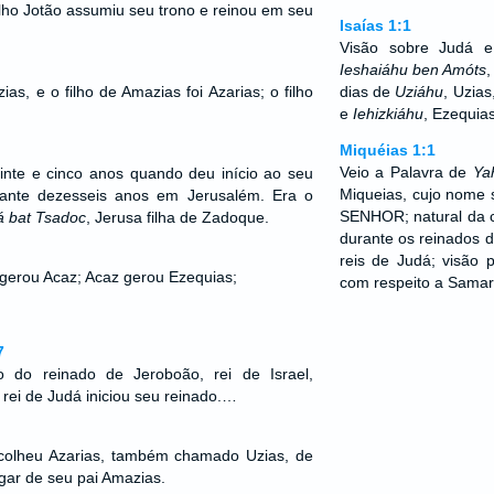
ilho Jotão assumiu seu trono e reinou em seu
Isaías 1:1
Visão sobre Judá e
Ieshaiáhu ben Amóts
,
ias, e o filho de Amazias foi Azarias; o filho
dias de
Uziáhu
, Uzias
e
Iehizkiáhu
, Ezequias
Miquéias 1:1
Veio a Palavra de
Ya
inte e cinco anos quando deu início ao seu
Miqueias, cujo nome 
rante dezesseis anos em Jerusalém. Era o
SENHOR; natural da 
á bat
Tsadoc
, Jerusa filha de Zadoque.
durante os reinados d
reis de Judá; visão p
 gerou Acaz; Acaz gerou Ezequias;
com respeito a Samar
7
 do reinado de Jeroboão, rei de Israel,
, rei de Judá iniciou seu reinado.…
colheu Azarias, também chamado Uzias, de
gar de seu pai Amazias.