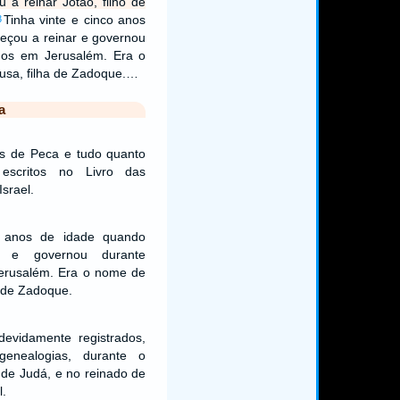
u a reinar Jotão, filho de
Tinha vinte e cinco anos
3
eçou a reinar e governou
nos em Jerusalém. Era o
usa, filha de Zadoque.…
a
es de Peca e tudo quanto
escritos no Livro das
srael.
o anos de idade quando
 e governou durante
erusalém. Era o nome de
a de Zadoque.
evidamente registrados,
enealogias, durante o
 de Judá, e no reinado de
l.