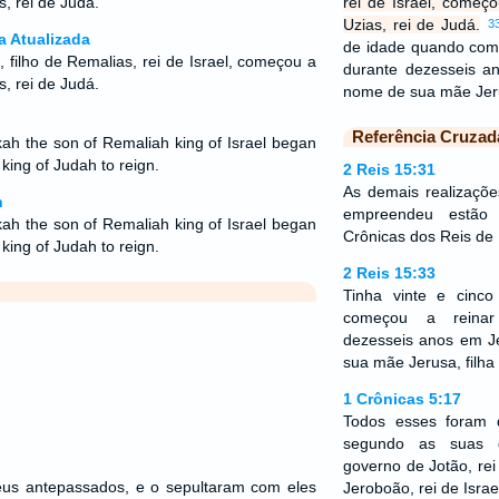
s, rei de Judá.
rei de Israel, começo
Uzias, rei de Judá.
3
a Atualizada
de idade quando com
filho de Remalias, rei de Israel, começou a
durante dezesseis a
as, rei de Judá.
nome de sua mãe Jer
Referência Cruzad
kah the son of Remaliah king of Israel began
king of Judah to reign.
2 Reis 15:31
As demais realizaçõ
n
empreendeu estão 
kah the son of Remaliah king of Israel began
Crônicas dos Reis de I
king of Judah to reign.
2 Reis 15:33
Tinha vinte e cinc
começou a reinar
dezesseis anos em J
sua mãe Jerusa, filh
1 Crônicas 5:17
Todos esses foram d
segundo as suas g
governo de Jotão, rei
us antepassados, e o sepultaram com eles
Jeroboão, rei de Israe