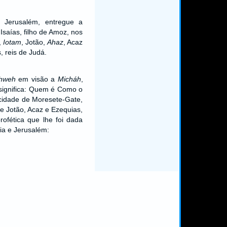
 Jerusalém, entregue a
 Isaías, filho de Amoz, nos
,
Iotam
, Jotão,
Ahaz
, Acaz
, reis de Judá.
hweh
em visão a
Micháh
,
significa: Quem é Como o
cidade de Moresete-Gate,
e Jotão, Acaz e Ezequias,
rofética que lhe foi dada
ia e Jerusalém: