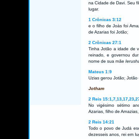
na Cidade de Davi. Seu f
lugar.
1 Crônicas 3:12
e o filho de Joás foi Amaz
de Azarias foi Jotão;
2 Crônicas 27:1
Tinha Jotão a idade de v
reinado, e governou du
nome de sua mãe
Ierush
Mateus 1:9
Uzias gerou Jotão; Jotão
Jotham
2 Reis 15:1,7,13,17,23,2
No vigésimo sétimo ano
Azarias, filho de Amazias
2 Reis 14:21
Todo o povo de Judá es
dezesseis anos, rei em lu