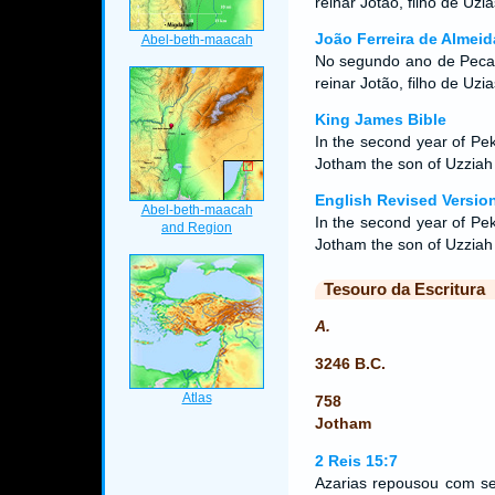
reinar Jotão, filho de Uzia
João Ferreira de Almeid
No segundo ano de Peca, 
reinar Jotão, filho de Uzi
King James Bible
In the second year of Pe
Jotham the son of Uzziah 
English Revised Versio
In the second year of Pe
Jotham the son of Uzziah 
Tesouro da Escritura
A.
3246 B.C.
758
Jotham
2 Reis 15:7
Azarias repousou com se