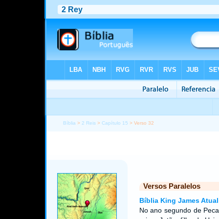
Bíblia
>
2 Reis
>
Capítulo 15
> Verso 32
Versos Paralelos
Bíblia King James Atual
No ano segundo de Peca, 