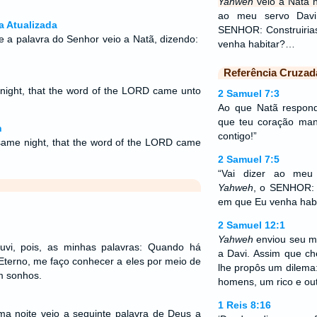
Yahweh
veio a Natã n
ao meu servo Dav
a Atualizada
SENHOR: Construiria
 a palavra do Senhor veio a Natã, dizendo:
venha habitar?…
Referência Cruzad
 night, that the word of the LORD came unto
2 Samuel 7:3
Ao que Natã respond
que teu coração ma
n
contigo!”
same night, that the word of the LORD came
2 Samuel 7:5
“Vai dizer ao meu
Yahweh
, o SENHOR: 
em que Eu venha habi
2 Samuel 12:1
Yahweh
enviou seu me
Ouvi, pois, as minhas palavras: Quando há
a Davi. Assim que c
 Eterno, me faço conhecer a eles por meio de
lhe propôs um dilema
m sonhos.
homens, um rico e out
1 Reis 8:16
ma noite veio a seguinte palavra de Deus a