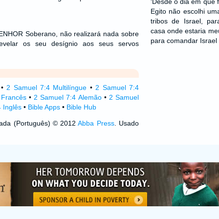
‘Desde o dia em que f
Egito não escolhi um
tribos de Israel, pa
casa onde estaria me
SENHOR Soberano, não realizará nada sobre
para comandar Israel
revelar os seu desígnio aos seus servos
•
2 Samuel 7:4 Multilíngue
•
2 Samuel 7:4
 Francês
•
2 Samuel 7:4 Alemão
•
2 Samuel
 Inglês
•
Bible Apps
•
Bible Hub
izada (Português) © 2012
Abba Press
. Usado