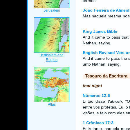
termos:
João Ferreira de Almeid
Mas naquela mesma noite
King James Bible
And it came to pass that
Nathan, saying,
English Revised Versio
And it came to pass the 
unto Nathan, saying,
Tesouro da Escritura
that night
Números 12:6
Então disse
Yahweh
: “
entre vós profetas, Eu, o
visões, e falo com eles e
1 Crônicas 17:3
Entretanto, naquela mes