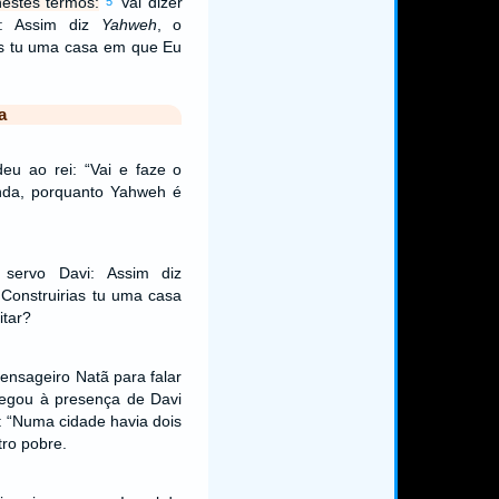
estes termos:
“Vai dizer
5
i: Assim diz
Yahweh
, o
s tu uma casa em que Eu
a
eu ao rei: “Vai e faze o
nda, porquanto Yahweh é
 servo Davi: Assim diz
Construirias tu uma casa
tar?
nsageiro Natã para falar
hegou à presença de Davi
: “Numa cidade havia dois
ro pobre.