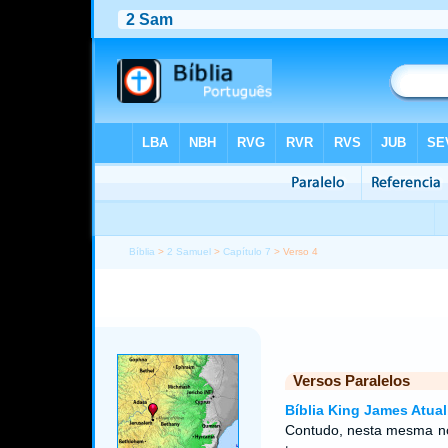
Bíblia
>
2 Samuel
>
Capítulo 7
> Verso 4
Versos Paralelos
Bíblia King James Atual
Contudo, nesta mesma no