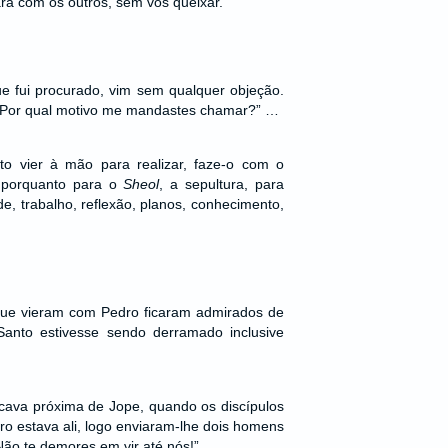
ara com os outros, sem vos queixar.
e fui procurado, vim sem qualquer objeção.
 “Por qual motivo me mandastes chamar?” …
o vier à mão para realizar, faze-o com o
, porquanto para o
Sheol
, a sepultura, para
de, trabalho, reflexão, planos, conhecimento,
que vieram com Pedro ficaram admirados de
anto estivesse sendo derramado inclusive
cava próxima de Jope, quando os discípulos
o estava ali, logo enviaram-lhe dois homens
Não te demores em vir até nós!” …