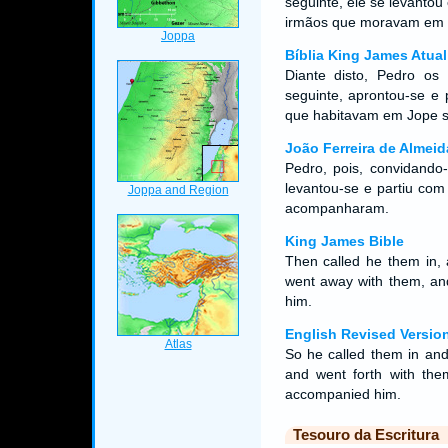
seguinte, ele se levanto
irmãos que moravam em 
Bíblia King James Atual
Diante disto, Pedro os
seguinte, aprontou-se e
que habitavam em Jope 
João Ferreira de Almeid
Pedro, pois, convidando
levantou-se e partiu com
acompanharam.
King James Bible
Then called he them in,
went away with them, an
him.
English Revised Versio
So he called them in an
and went forth with the
accompanied him.
Tesouro da Escritura