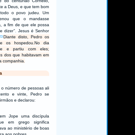
 do centurião Cornélio,
te a Deus, e que tem bom
 todo o povo judeu. Um
denou que o mandasse
, a fim de que ele possa
he dizer”. Jesus é Senhor
Diante disto, Pedro os
23
 e os hospedou.No dia
-se e partiu com eles;
os dos que habitavam em
a companhia.
a
 o número de pessoas ali
cento e vinte, Pedro se
irmãos e declarou:
 em Jope uma discípula
ue em grego significa
ava ao ministério de boas
ira aos pobres.