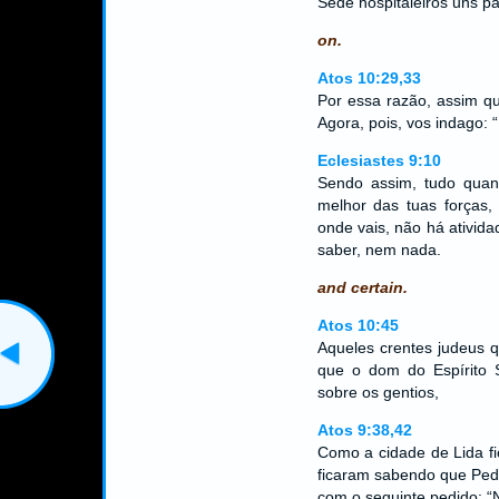
Sede hospitaleiros uns p
on.
Atos 10:29,33
Por essa razão, assim qu
Agora, pois, vos indago:
Eclesiastes 9:10
Sendo assim, tudo quant
melhor das tuas forças
onde vais, não há ativida
saber, nem nada.
and certain.
Atos 10:45
Aqueles crentes judeus 
que o dom do Espírito S
sobre os gentios,
Atos 9:38,42
Como a cidade de Lida fi
ficaram sabendo que Pedr
com o seguinte pedido: “