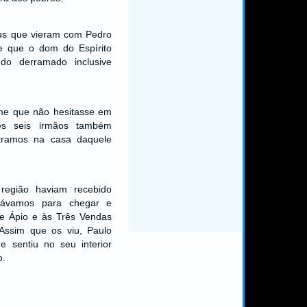
eus que vieram com Pedro
e que o dom do Espírito
ndo derramado inclusive
-me que não hesitasse em
tes seis irmãos também
tramos na casa daquele
região haviam recebido
stávamos para chegar e
de Ápio e às Três Vendas
 Assim que os viu, Paulo
 sentiu no seu interior
o.