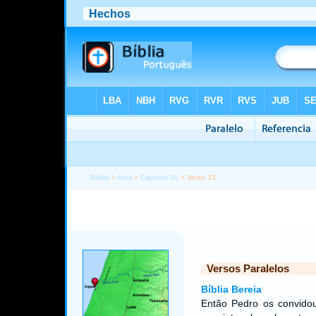
Bíblia
>
Atos
>
Capítulo 10
> Verso 23
Versos Paralelos
Bíblia Bereia
Então Pedro os convido