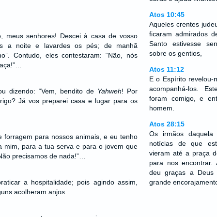
Atos 10:45
Aqueles crentes jud
ficaram admirados d
o, meus senhores! Descei à casa de vosso
Santo estivesse se
es a noite e lavardes os pés; de manhã
sobre os gentios,
o”. Contudo, eles contestaram: “Não, nós
raça!”…
Atos 11:12
E o Espírito revelou
acompanhá-los. Es
ou dizendo: “Vem, bendito de
Yahweh
! Por
foram comigo, e en
go? Já vos preparei casa e lugar para os
homem.
Atos 28:15
Os irmãos daquela 
e forragem para nossos animais, e eu tenho
notícias de que e
 mim, para a tua serva e para o jovem que
vieram até a praça 
Não precisamos de nada!”…
para nos encontrar.
deu graças a Deus e
aticar a hospitalidade; pois agindo assim,
grande encorajament
uns acolheram anjos.