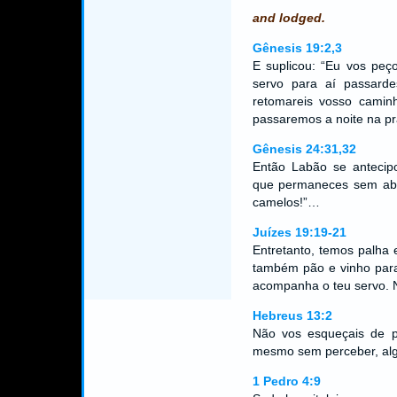
and lodged.
Gênesis 19:2,3
E suplicou: “Eu vos peç
servo para aí passard
retomareis vosso caminh
passaremos a noite na p
Gênesis 24:31,32
Então Labão se antecip
que permaneces sem abri
camelos!”…
Juízes 19:19-21
Entretanto, temos palha 
também pão e vinho para
acompanha o teu servo. 
Hebreus 13:2
Não vos esqueçais de pr
mesmo sem perceber, alg
1 Pedro 4:9