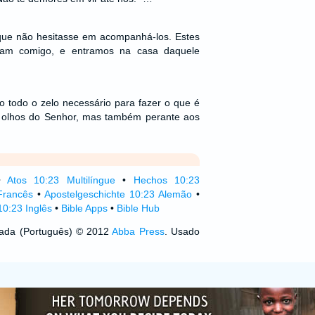
 que não hesitasse em acompanhá-los. Estes
ram comigo, e entramos na casa daquele
 todo o zelo necessário para fazer o que é
 olhos do Senhor, mas também perante aos
•
Atos 10:23 Multilíngue
•
Hechos 10:23
Francês
•
Apostelgeschichte 10:23 Alemão
•
10:23 Inglês
•
Bible Apps
•
Bible Hub
izada (Português) © 2012
Abba Press
. Usado