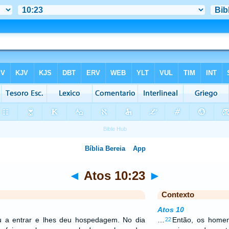
◄
Atos 10:23
►
Contexto
Atos 10
u a entrar e lhes deu hospedagem. No dia
…
Então, os homen
22