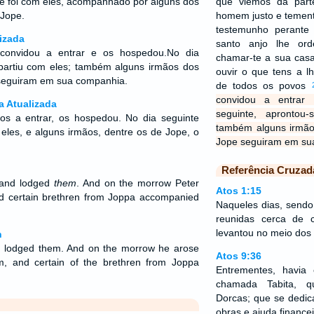
u e foi com eles, acompanhado por alguns dos
que viemos da parte
Jope.
homem justo e temen
testemunho perante
izada
santo anjo lhe or
 convidou a entrar e os hospedou.No dia
chamar-te a sua casa
 partiu com eles; também alguns irmãos dos
ouvir o que tens a l
seguiram em sua companhia.
de todos os povos
convidou a entrar
a Atualizada
seguinte, aprontou
-os a entrar, os hospedou. No dia seguinte
também alguns irmã
 eles, e alguns irmãos, dentre os de Jope, o
Jope seguiram em su
Referência Cruzad
 and lodged
them
. And on the morrow Peter
Atos 1:15
d certain brethren from Joppa accompanied
Naqueles dias, sendo
reunidas cerca de 
levantou no meio dos 
n
d lodged them. And on the morrow he arose
Atos 9:36
m, and certain of the brethren from Joppa
Entrementes, havia
chamada Tabita, q
Dorcas; que se dedic
obras e ajuda finance