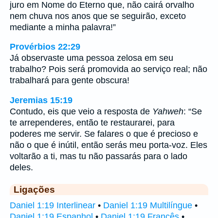
juro em Nome do Eterno que, não cairá orvalho
nem chuva nos anos que se seguirão, exceto
mediante a minha palavra!”
Provérbios 22:29
Já observaste uma pessoa zelosa em seu
trabalho? Pois será promovida ao serviço real; não
trabalhará para gente obscura!
Jeremias 15:19
Contudo, eis que veio a resposta de
Yahweh
: “Se
te arrependeres, então te restaurarei, para
poderes me servir. Se falares o que é precioso e
não o que é inútil, então serás meu porta-voz. Eles
voltarão a ti, mas tu não passarás para o lado
deles.
Ligações
Daniel 1:19 Interlinear
•
Daniel 1:19 Multilíngue
•
Daniel 1:19 Espanhol
•
Daniel 1:19 Francês
•