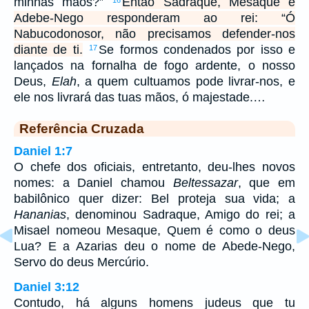
minhas mãos?”
Então Sadraque, Mesaque e
Adebe-Nego responderam ao rei: “Ó
Nabucodonosor, não precisamos defender-nos
diante de ti.
Se formos condenados por isso e
17
lançados na fornalha de fogo ardente, o nosso
Deus,
Elah
, a quem cultuamos pode livrar-nos, e
ele nos livrará das tuas mãos, ó majestade.…
Referência Cruzada
Daniel 1:7
O chefe dos oficiais, entretanto, deu-lhes novos
nomes: a Daniel chamou
Beltessazar
, que em
babilônico quer dizer: Bel proteja sua vida; a
Hananias
, denominou Sadraque, Amigo do rei; a
Misael nomeou Mesaque, Quem é como o deus
Lua? E a Azarias deu o nome de Abede-Nego,
Servo do deus Mercúrio.
Daniel 3:12
Contudo, há alguns homens judeus que tu