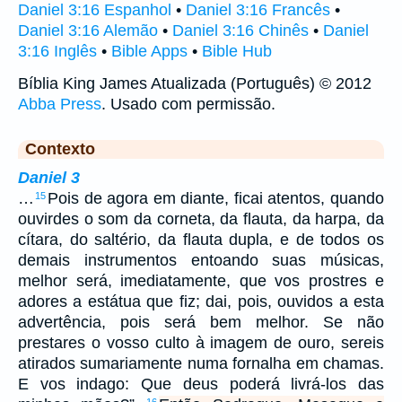
Daniel 3:16 Espanhol
•
Daniel 3:16 Francês
•
Daniel 3:16 Alemão
•
Daniel 3:16 Chinês
•
Daniel
3:16 Inglês
•
Bible Apps
•
Bible Hub
Bíblia King James Atualizada (Português) © 2012
Abba Press
. Usado com permissão.
Contexto
Daniel 3
…
Pois de agora em diante, ficai atentos, quando
15
ouvirdes o som da corneta, da flauta, da harpa, da
cítara, do saltério, da flauta dupla, e de todos os
demais instrumentos entoando suas músicas,
melhor será, imediatamente, que vos prostres e
adores a estátua que fiz; dai, pois, ouvidos a esta
advertência, pois será bem melhor. Se não
prestares o vosso culto à imagem de ouro, sereis
atirados sumariamente numa fornalha em chamas.
E vos indago: Que deus poderá livrá-los das
16