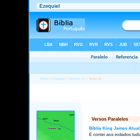
Bíblia
>
Ezequiel
>
Capítulo 11
> Verso 25
Versos Paralelos
Bíblia King James Atual
E contei aos exilados tu