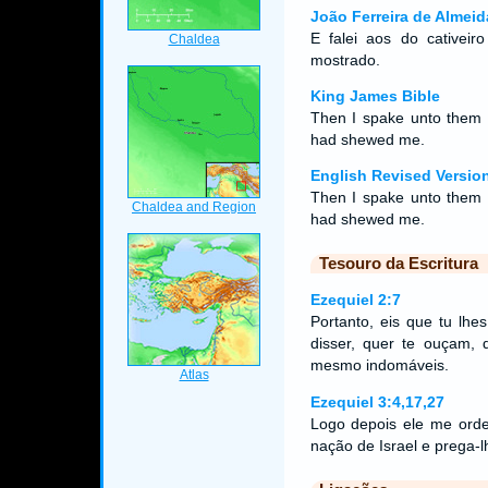
João Ferreira de Almeid
E falei aos do cativei
mostrado.
King James Bible
Then I spake unto them o
had shewed me.
English Revised Versio
Then I spake unto them o
had shewed me.
Tesouro da Escritura
Ezequiel 2:7
Portanto, eis que tu lhe
disser, quer te ouçam,
mesmo indomáveis.
Ezequiel 3:4,17,27
Logo depois ele me ord
nação de Israel e prega-