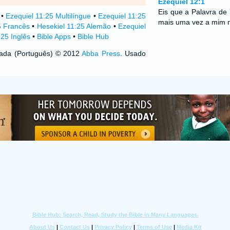
Ezequiel 12:1
Eis que a Palavra de
•
Ezequiel 11:25 Multilíngue
•
Ezequiel 11:25
mais uma vez a mim n
5 Francês
•
Hesekiel 11:25 Alemão
•
Ezequiel
:25 Inglês
•
Bible Apps
•
Bible Hub
izada (Português) © 2012
Abba Press
. Usado