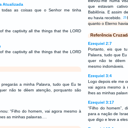
elevou-me numa vis
a Atualizada
que estavam cati
ro todas as coisas que o Senhor me tinha
Babilônia. E assim d
eu havia recebido.
25
quanto o Eterno havi
f the captivity all the things that the LORD
Referência Cruzad
Ezequiel 2:7
n
Portanto, eis que t
f the captivity all the things that the LORD
Palavra, tudo que Eu 
quer não te dêem 
mesmo indomáveis.
Ezequiel 3:4
Logo depois ele me o
s pregarás a minha Palavra, tudo que Eu te
vai agora mesmo à n
 quer não te dêem atenção, porquanto são
lhes as minhas palavr
Ezequiel 3:17
“Filho do homem”, dis
enou: “Filho do homem, vai agora mesmo à
para a nação de Israe
lhes as minhas palavras.…
que digo e leve a ele