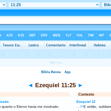
◄
Ezequiel 11:25
►
Contexto
izada
Ezequiel 11
do quanto o Eterno havia me mostrado.
…
E então, subitam
24