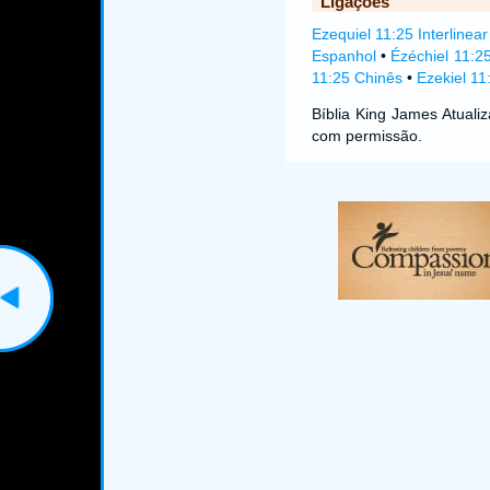
Ligações
Ezequiel 11:25 Interlinear
Espanhol
•
Ézéchiel 11:2
11:25 Chinês
•
Ezekiel 11
Bíblia King James Atual
com permissão.