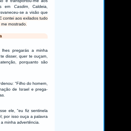
ão e transportou-me aos
vos em
Casdim
, Caldeia,
esvaneceu-se a visão que
E contei aos exilados tudo
a me mostrado.
a
u lhes pregarás a minha
te disser, quer te ouçam,
atenção, porquanto são
rdenou: “Filho do homem,
ação de Israel e prega-
as.
se ele, “eu fiz sentinela
l; por isso ouça a palavra
s a minha advertência.