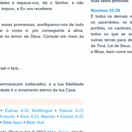
suas faltas pessoais.
deles e separai-vos, diz o Senhor, e não
 impuro, e Eu vos receberei.
Neemias 10:28
E todos os demais 
os sacerdotes, os le
 essas promessas, purifiquemo-nos de tudo
portões, os cantores
ar o corpo e, por conseguinte a alma,
todos os que se s
ade no temor de Deus. Consolo em meio às
outras terras para d
da
Torá
, Lei de Deus,
e filhas, bem como to
ael o fará.…
rmanecem inalterados, e a tua fidelidade
idade é o ornamento eterno da tua Casa.
•
Esdras 6:21 Multilíngue
•
Esdras 6:21
 Francês
•
Esra 6:21 Alemão
•
Esdras 6:21
•
Bible Apps
•
Bible Hub