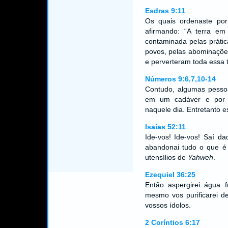
Esdras 9:11
Os quais ordenaste por 
afirmando: “A terra em
contaminada pelas prátic
povos, pelas abominaçõe
e perverteram toda essa 
Números 9:6,7,10-14
Contudo, algumas pesso
em um cadáver e por 
naquele dia. Entretanto 
Isaías 52:11
Ide-vos! Ide-vos! Saí d
abandonai tudo o que é i
utensílios de
Yahweh
.
Ezequiel 36:25
Então aspergirei água fr
mesmo vos purificarei d
vossos ídolos.
2 Coríntios 6:17