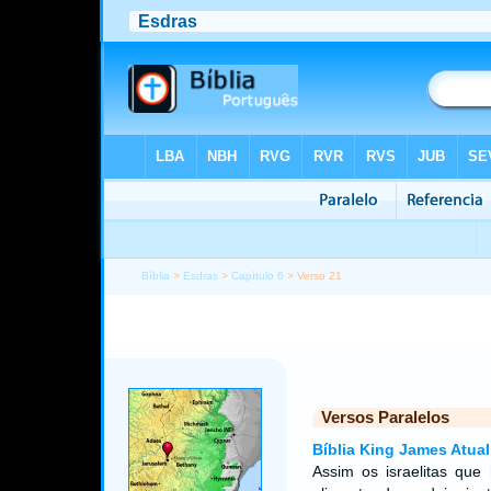
Bíblia
>
Esdras
>
Capítulo 6
> Verso 21
Versos Paralelos
Bíblia King James Atual
Assim os israelitas que