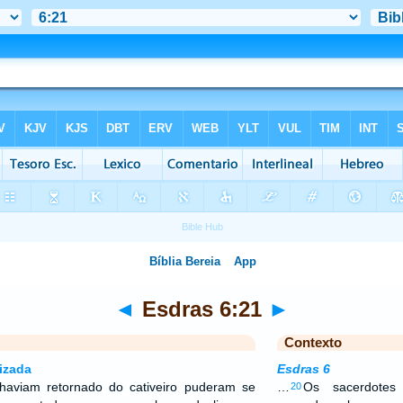
◄
Esdras 6:21
►
Contexto
izada
Esdras 6
 haviam retornado do cativeiro puderam se
…
Os sacerdotes
20