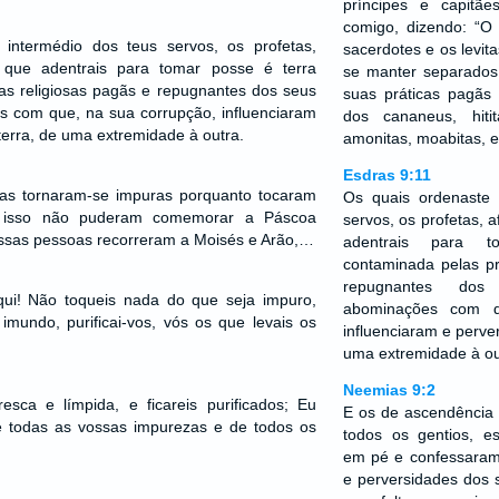
príncipes e capitã
comigo, dizendo: “O 
intermédio dos teus servos, os profetas,
sacerdotes e os levit
 que adentrais para tomar posse é terra
se manter separados
as religiosas pagãs e repugnantes dos seus
suas práticas pagãs
s com que, na sua corrupção, influenciaram
dos cananeus, hitit
terra, de uma extremidade à outra.
amonitas, moabitas, e
Esdras 9:11
as tornaram-se impuras porquanto tocaram
Os quais ordenaste 
isso não puderam comemorar a Páscoa
servos, os profetas, 
essas pessoas recorreram a Moisés e Arão,…
adentrais para 
contaminada pelas pr
repugnantes dos
aqui! Não toqueis nada do que seja impuro,
abominações com q
mundo, purificai-vos, vós os que levais os
influenciaram e perve
uma extremidade à ou
Neemias 9:2
esca e límpida, e ficareis purificados; Eu
E os de ascendência 
e todas as vossas impurezas e de todos os
todos os gentios, es
em pé e confessaram
e perversidades dos 