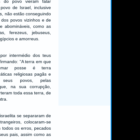
es do povo vieram falar
povo de Israel, inclusive
as, não estão conseguindo
 dos povos vizinhos e de
 e abomináveis, como as
as, ferezeus, jebuseus,
gípcios e amorreus.
por intermédio dos teus
afirmando: “A terra em que
tomar posse é terra
áticas religiosas pagãs e
 seus povos, pelas
ue, na sua corrupção,
rteram toda essa terra, de
tra.
israelita se separaram de
trangeiros, colocaram-se
 todos os erros, pecados
seus pais, assim como as