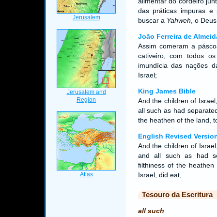
alimentar do cordeiro ju
das práticas impuras e
buscar a
Yahweh
, o Deus
João Ferreira de Almeid
Assim comeram a páscoa 
cativeiro, com todos o
imundícia das nações d
Israel;
King James Bible
And the children of Israe
all such as had separated
the heathen of the land, 
English Revised Versio
And the children of Israe
and all such as had s
filthiness of the heathe
Israel, did eat,
Tesouro da Escritura
all such