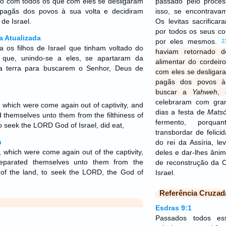
nto com todos os que com eles se desligaram
passado pelo proces
 pagãs dos povos à sua volta e decidiram
isso, se encontrava
 de Israel.
Os levitas sacrifica
por todos os seus c
a Atualizada
por eles mesmos.
2
os filhos de Israel que tinham voltado do
haviam retornado d
s que, unindo-se a eles, se apartaram da
alimentar do cordeir
a terra para buscarem o Senhor, Deus de
com eles se desligar
pagãs dos povos à
buscar a
Yahweh
, 
celebraram com gran
l, which were come again out of captivity, and
dias a festa de
Matsó
 themselves unto them from the filthiness of
fermento, porqu
to seek the LORD God of Israel, did eat,
transbordar de felic
n
do rei da Assíria, le
l, which were come again out of the captivity,
deles e dar-lhes âni
eparated themselves unto them from the
de reconstrução da 
n of the land, to seek the LORD, the God of
Israel.
Referência Cruzad
Esdras 9:1
Passados todos es