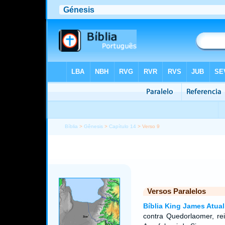
Bíblia
>
Gênesis
>
Capítulo 14
> Verso 9
Versos Paralelos
Bíblia King James Atual
contra Quedorlaomer, rei