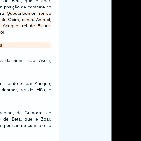
 de Beta, que é Zoar,
m posição de combate no
tra Quedorlaomer, rei de
i de Goim, contra Anrafel,
a Arioque, rei de Elasar:
co!
a
os de Sem: Elão, Assur,
l, rei de Sinear; Arioque,
orlaomer, rei de Elão; e
Sodoma, de Gomorra, de
 de Beta, que é Zoar,
m posição de combate no