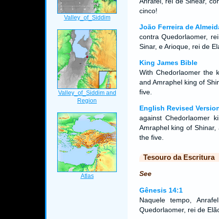
Anrafel, rei de Sinear, co
cinco!
João Ferreira de Almeid
contra Quedorlaomer, rei 
Sinar, e Arioque, rei de E
King James Bible
With Chedorlaomer the ki
and Amraphel king of Shina
five.
English Revised Versio
against Chedorlaomer ki
Amraphel king of Shinar, 
the five.
Tesouro da Escritura
See
Gênesis 14:1
Naquele tempo, Anrafel
Quedorlaomer, rei de Elão