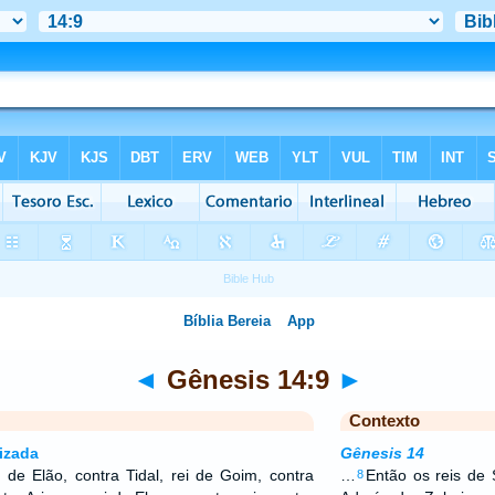
◄
Gênesis 14:9
►
Contexto
izada
Gênesis 14
 de Elão, contra Tidal, rei de Goim, contra
…
Então os reis de
8