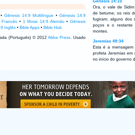
Gênesis 14:10
Ora, o vale de Sidim
de betume; os reis
•
Gênesis 14:9 Multilíngue
•
Génesis 14:9
fugiram; alguns dos
 Francês
•
1 Mose 14:9 Alemão
•
Gênesis
poços e o restante 
9 Inglês
•
Bible Apps
•
Bible Hub
montes.
izada (Português) © 2012
Abba Press
. Usado
Jeremias 49:34
Esta é a mensagem
profeta Jeremias em 
no início do governo 