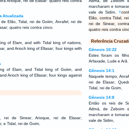
ntra Arioque, rei de Elasar: quatro reis contra
Admá, de Zeboim e
marcharam e tomara
vale de Sidim,
con
9
a Atualizada
Elão, contra Tidal, re
de Elão, Tidal, rei de Goiim, Anrafel, rei de
rei de Sinear, contr
lasar; quatro reis contra cinco.
quatro reis contra cin
Referência Cruzad
ng of Elam, and with Tidal king of nations,
r, and Arioch king of Ellasar; four kings with
Gênesis 10:22
Estes foram os filh
Arfaxade, Lude e Arã.
n
ng of Elam, and Tidal king of Goiim, and
Gênesis 14:1
and Arioch king of Ellasar; four kings against
Naquele tempo, Anrafe
rei de Elasar; Qued
Tidal, rei de Goim,
Gênesis 14:8
Então os reis de 
Admá, de Zeboim e
marcharam e tomara
, rei de Sinear; Arioque, rei de Elasar;
vale de Sidim,
; e Tidal, rei de Goim,