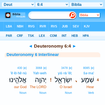
Bible
>
Interlinear
> Deuteronomy 6:4
◄
Deuteronomy 6:4
►
Deuteronomy 6 Interlinear
4
430
[e]
3068
[e]
3478
[e]
8085
[e]
’ĕ·lō·hê·nū
Yah·weh
yiś·rā·’êl;
šə·ma‘
4
שְׁמַ֖ע
יִשְׂרָאֵ֑ל
יְהוָ֥ה
אֱלֹהֵ֖ינוּ
､
!
4
our God
The LORD
O Israel
Hear
4
4
Noun
Noun
Noun
Verb