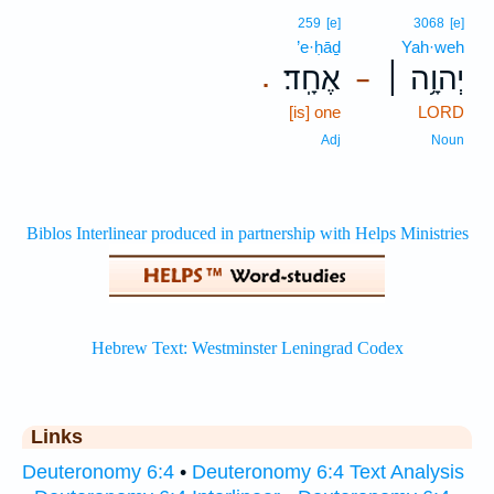
259
[e]
3068
[e]
’e·ḥāḏ
Yah·weh
יְהוָ֥ה ׀
אֶחָֽד׃
.
–
[is] one
LORD
Adj
Noun
Links
Deuteronomy 6:4
•
Deuteronomy 6:4 Text Analysis