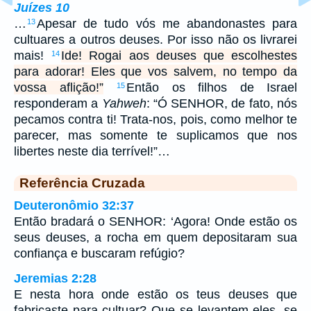
Juízes 10
…
Apesar de tudo vós me abandonastes para
13
cultuares a outros deuses. Por isso não os livrarei
mais!
Ide! Rogai aos deuses que escolhestes
14
para adorar! Eles que vos salvem, no tempo da
vossa aflição!”
Então os filhos de Israel
15
responderam a
Yahweh
: “Ó SENHOR, de fato, nós
pecamos contra ti! Trata-nos, pois, como melhor te
parecer, mas somente te suplicamos que nos
libertes neste dia terrível!”…
Referência Cruzada
Deuteronômio 32:37
Então bradará o SENHOR: ‘Agora! Onde estão os
seus deuses, a rocha em quem depositaram sua
confiança e buscaram refúgio?
Jeremias 2:28
E nesta hora onde estão os teus deuses que
fabricaste para cultuar? Que se levantem eles, se