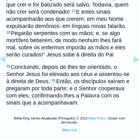
que crer e for batizado será salvo. Todavia, quem
não crer será condenado!
E estes sinais
17
acompanharão aos que crerem: em meu Nome
expulsarão demônios; em línguas novas falarão.
Pegarão serpentes com as mãos; e, se algo
18
mortífero beberem, de modo nenhum lhes fará
mal, sobre os enfermos imporão as mãos e eles
serão curados!” Jesus sobe à direita do Pai
Concluindo, depois de lhes ter orientado, o
19
Senhor Jesus foi elevado aos céus e assentou-se
à direita de Deus.
Então, os discípulos saíram e
20
pregaram por toda parte; e o Senhor cooperava
com eles, confirmando-lhes a Palavra com os
sinais que a acompanhavam.
Bíblia King James Atualizada (Português) © 2012
Abba Press
. Usado com
permissão.
Bible Hub