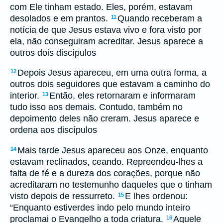
com Ele tinham estado. Eles, porém, estavam
desolados e em prantos.
Quando receberam a
11
notícia de que Jesus estava vivo e fora visto por
ela, não conseguiram acreditar. Jesus aparece a
outros dois discípulos
Depois Jesus apareceu, em uma outra forma, a
12
outros dois seguidores que estavam a caminho do
interior.
Então, eles retornaram e informaram
13
tudo isso aos demais. Contudo, também no
depoimento deles não creram. Jesus aparece e
ordena aos discípulos
Mais tarde Jesus apareceu aos Onze, enquanto
14
estavam reclinados, ceando. Repreendeu-lhes a
falta de fé e a dureza dos corações, porque não
acreditaram no testemunho daqueles que o tinham
visto depois de ressurreto.
E lhes ordenou:
15
“Enquanto estiverdes indo pelo mundo inteiro
proclamai o Evangelho a toda criatura.
Aquele
16