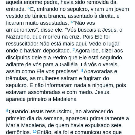
aquela enorme pedra, havia sido removida da
entrada.
E, entrando no sepulcro, viram um jovem
5
vestido de túnica branca, assentado à direita, e
ficaram muito assustadas.
“Não vos
6
amedronteis”, disse ele. “Vós buscais a Jesus, o
Nazareno, que morreu na cruz. Pois Ele foi
ressuscitado! Não está mais aqui. Vede o lugar
onde o haviam depositado.
Agora ide, dizei aos
7
discípulos dele e a Pedro que Ele está seguindo
adiante de vós para a Galiléia. Lá vós o vereis,
assim como Ele vos predisse”.
Apavoradas e
8
trêmulas, as mulheres saíram e fugiram do
sepulcro. E não informaram nada a ninguém, pois
estavam assombradas e com medo. Jesus
aparece primeiro a Madalena
Quando Jesus ressuscitou, ao alvorecer do
9
primeiro dia da semana, apareceu primeiramente a
Maria Madalena, de quem havia expulsado sete
demônios.
Então, ela foi e comunicou aos que
10