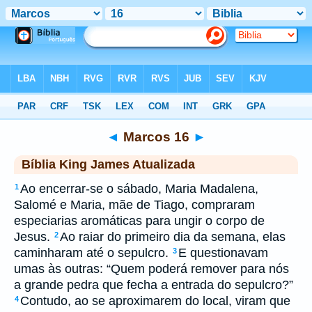
Biblia
>
kja
> Marcos 16
◄
Marcos 16
►
Bíblia King James Atualizada
Ao encerrar-se o sábado, Maria Madalena,
1
Salomé e Maria, mãe de Tiago, compraram
especiarias aromáticas para ungir o corpo de
Jesus.
Ao raiar do primeiro dia da semana, elas
2
caminharam até o sepulcro.
E questionavam
3
umas às outras: “Quem poderá remover para nós
a grande pedra que fecha a entrada do sepulcro?”
Contudo, ao se aproximarem do local, viram que
4