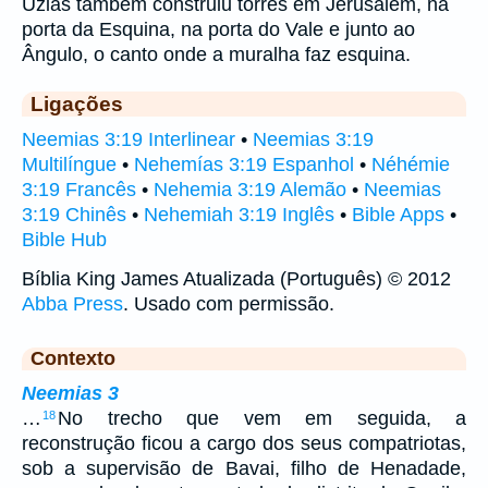
Uzias também construiu torres em Jerusalém, na
porta da Esquina, na porta do Vale e junto ao
Ângulo, o canto onde a muralha faz esquina.
Ligações
Neemias 3:19 Interlinear
•
Neemias 3:19
Multilíngue
•
Nehemías 3:19 Espanhol
•
Néhémie
3:19 Francês
•
Nehemia 3:19 Alemão
•
Neemias
3:19 Chinês
•
Nehemiah 3:19 Inglês
•
Bible Apps
•
Bible Hub
Bíblia King James Atualizada (Português) © 2012
Abba Press
. Usado com permissão.
Contexto
Neemias 3
…
No trecho que vem em seguida, a
18
reconstrução ficou a cargo dos seus compatriotas,
sob a supervisão de Bavai, filho de Henadade,