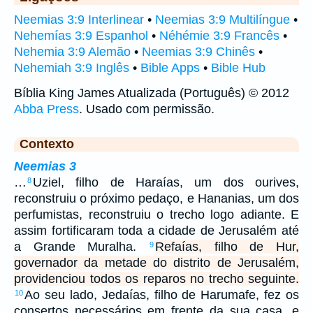
Neemias 3:9 Interlinear
•
Neemias 3:9 Multilíngue
•
Nehemías 3:9 Espanhol
•
Néhémie 3:9 Francês
•
Nehemia 3:9 Alemão
•
Neemias 3:9 Chinês
•
Nehemiah 3:9 Inglês
•
Bible Apps
•
Bible Hub
Bíblia King James Atualizada (Português) © 2012
Abba Press
. Usado com permissão.
Contexto
Neemias 3
…
Uziel, filho de Haraías, um dos ourives,
8
reconstruiu o próximo pedaço, e Hananias, um dos
perfumistas, reconstruiu o trecho logo adiante. E
assim fortificaram toda a cidade de Jerusalém até
a Grande Muralha.
Refaías, filho de Hur,
9
governador da metade do distrito de Jerusalém,
providenciou todos os reparos no trecho seguinte.
Ao seu lado, Jedaías, filho de Harumafe, fez os
10
consertos necessários em frente da sua casa, e