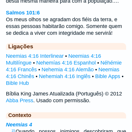
desta mesma maneira para com a população.…
Salmos 101:6
Os meus olhos se agradam dos fiéis da terra, e
essas pessoas habitarão comigo. Somente quem
se dedica a viver com integridade me servirá!
Ligações
Neemias 4:16 Interlinear
•
Neemias 4:16
Multilíngue
•
Nehemías 4:16 Espanhol
•
Néhémie
4:16 Francês
•
Nehemia 4:16 Alemão
•
Neemias
4:16 Chinês
•
Nehemiah 4:16 Inglês
•
Bible Apps
•
Bible Hub
Bíblia King James Atualizada (Português) © 2012
Abba Press
. Usado com permissão.
Contexto
Neemias 4
…
Quando nossos inimigos descobriram que
15