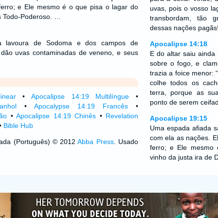
ferro; e Ele mesmo é o que pisa o lagar do
uvas, pois o vosso la
us Todo-Poderoso. …
transbordam, tão 
dessas nações pagãs!
a lavoura de Sodoma e dos campos de
Apocalipse 14:18
 dão uvas contaminadas de veneno, e seus
E do altar saiu aind
sobre o fogo, e cla
trazia a foice menor: 
colhe todos os cac
terra, porque as s
inear
•
Apocalipse 14:19 Multilíngue
•
ponto de serem ceifad
anhol
•
Apocalypse 14:19 Francês
•
ão
•
Apocalipse 14:19 Chinês
•
Revelation
Apocalipse 19:15
•
Bible Hub
Uma espada afiada sa
com ela as nações. E
izada (Português) © 2012
Abba Press
. Usado
ferro; e Ele mesmo 
vinho da justa ira de