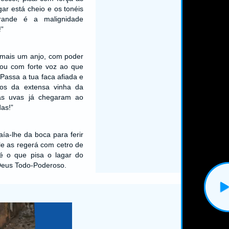
gar está cheio e os tonéis
grande é a malignidade
”
a mais um anjo, com poder
mou com forte voz ao que
“Passa a tua faca afiada e
hos da extensa vinha da
uas uvas já chegaram ao
as!”
ía-lhe da boca para ferir
le as regerá com cetro de
é o que pisa o lagar do
 Deus Todo-Poderoso.