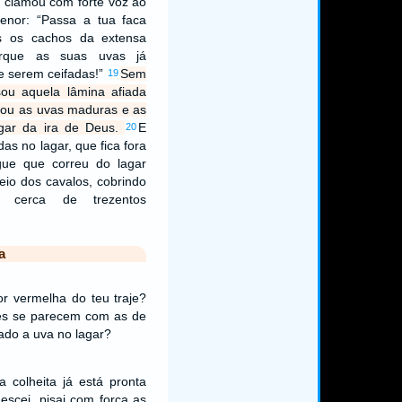
e clamou com forte voz ao
menor: “Passa a tua faca
os os cachos da extensa
orque as suas uvas já
e serem ceifadas!”
Sem
19
ou aquela lâmina afiada
ntou as uvas maduras e as
gar da ira de Deus.
E
20
as no lagar, que fica fora
gue que correu do lagar
eio dos cavalos, cobrindo
 cerca de trezentos
a
r vermelha do teu traje?
tes se parecem com as de
ado a uva no lagar?
a colheita já está pronta
descei, pisai com força as