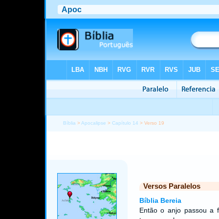
Bíblia
>
Apocalipse
>
Capítulo 14
> Verso 19
Versos Paralelos
Bíblia Bereia
Então o anjo passou a f