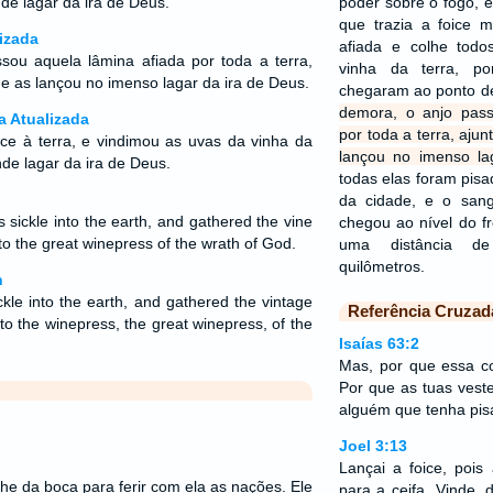
nde lagar da ira de Deus.
poder sobre o fogo, 
que trazia a foice 
izada
afiada e colhe tod
ou aquela lâmina afiada por toda a terra,
vinha da terra, p
e as lançou no imenso lagar da ira de Deus.
chegaram ao ponto d
demora, o anjo pass
a Atualizada
por toda a terra, aju
ce à terra, e vindimou as uvas da vinha da
lançou no imenso la
ande lagar da ira de Deus.
todas elas foram pisad
da cidade, e o san
s sickle into the earth, and gathered the vine
chegou ao nível do fr
to the great winepress of the wrath of God.
uma distância de
quilômetros.
n
ckle into the earth, and gathered the vintage
Referência Cruzad
into the winepress, the great winepress, of the
Isaías 63:2
Mas, por que essa co
Por que as tuas ves
alguém que tenha pis
Joel 3:13
Lançai a foice, pois 
he da boca para ferir com ela as nações. Ele
para a ceifa. Vinde, 