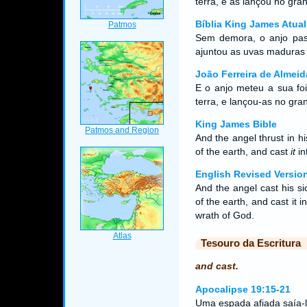
terra, e as lançou no gra
Bíblia King James Atual
Sem demora, o anjo pass
ajuntou as uvas maduras 
João Ferreira de Almeid
E o anjo meteu a sua foi
terra, e lançou-as no gr
King James Bible
And the angel thrust in hi
of the earth, and cast
it
in
English Revised Versio
And the angel cast his si
of the earth, and cast it 
wrath of God.
Tesouro da Escritura
and cast.
Apocalipse 19:15-21
Uma espada afiada saía-l