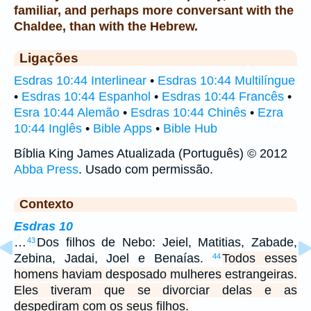
familiar, and perhaps more conversant with the
Chaldee, than with the Hebrew.
Ligações
Esdras 10:44 Interlinear
•
Esdras 10:44 Multilíngue
•
Esdras 10:44 Espanhol
•
Esdras 10:44 Francês
•
Esra 10:44 Alemão
•
Esdras 10:44 Chinês
•
Ezra
10:44 Inglês
•
Bible Apps
•
Bible Hub
Bíblia King James Atualizada (Português) © 2012
Abba Press
. Usado com permissão.
Contexto
Esdras 10
…
Dos filhos de Nebo: Jeiel, Matitias, Zabade,
43
Zebina, Jadai, Joel e Benaías.
Todos esses
44
homens haviam desposado mulheres estrangeiras.
Eles tiveram que se divorciar delas e as
despediram com os seus filhos.