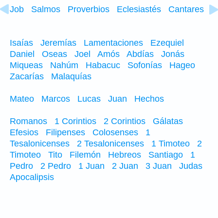
Job
Salmos
Proverbios
Eclesiastés
Cantares
Isaías
Jeremías
Lamentaciones
Ezequiel
Daniel
Oseas
Joel
Amós
Abdías
Jonás
Miqueas
Nahúm
Habacuc
Sofonías
Hageo
Zacarías
Malaquías
Mateo
Marcos
Lucas
Juan
Hechos
Romanos
1 Corintios
2 Corintios
Gálatas
Efesios
Filipenses
Colosenses
1
Tesalonicenses
2 Tesalonicenses
1 Timoteo
2
Timoteo
Tito
Filemón
Hebreos
Santiago
1
Pedro
2 Pedro
1 Juan
2 Juan
3 Juan
Judas
Apocalipsis