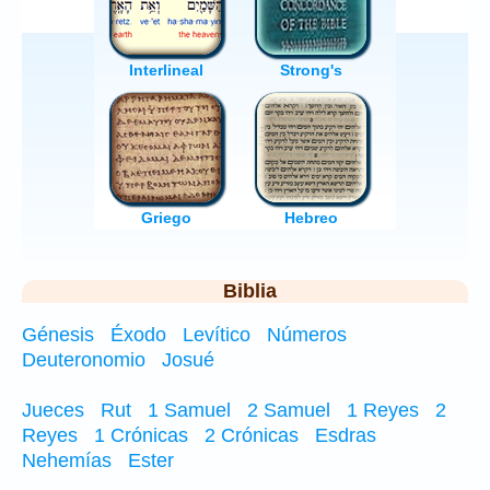
Biblia
Génesis
Éxodo
Levítico
Números
Deuteronomio
Josué
Jueces
Rut
1 Samuel
2 Samuel
1 Reyes
2
Reyes
1 Crónicas
2 Crónicas
Esdras
Nehemías
Ester