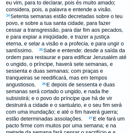
eu vim, para to declarar, pois és muito amado;
considera, pois, a palavra e entende a visão.
Setenta semanas estão decretadas sobre o teu
24
povo, e sobre a tua santa cidade, para fazer
cessar a transgressão, para dar fim aos pecados,
e para expiar a iniqüidade, e trazer a justiça
eterna, e selar a visão e a profecia, e para ungir o
santíssimo.
Sabe e entende: desde a saída da
25
ordem para restaurar e para edificar Jerusalém até
o ungido, o príncipe, haverá sete semanas, e
sessenta e duas semanas; com praças e
tranqueiras se reedificará, mas em tempos
angustiosos.
E depois de sessenta e duas
26
semanas será cortado o ungido, e nada lhe
subsistirá; e o povo do príncipe que há de vir
destruirá a cidade e o santuário, e o seu fim será
com uma inundação; e até o fim haverá guerra;
estão determinadas assolações.
E ele fará um
27
pacto firme com muitos por uma semana; e na
metade da semana fará cessar o sacrifício e a