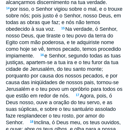
alcançarmos discernimento na tua verdade.
por isso, o Senhor vigiou sobre o mal, e o trouxe
14
sobre nós; pois justo é o Senhor, nosso Deus, em
todas as obras que faz; e nós não temos
obedecido à sua voz.
Na verdade, ó Senhor,
15
nosso Deus, que tiraste o teu povo da terra do
Egito com mão poderosa, e te adquiriste nome
como hoje se vê, temos pecado, temos procedido
impiamente.
e Senhor, segundo todas as tuas
16
justiças, apartem-se a tua ira e o teu furor da tua
cidade de Jerusalém, do teu santo monte;
porquanto por causa dos nossos pecados, e por
causa das iniqüidades de nossos pais, tornou-se
Jerusalém e o teu povo um opróbrio para todos os
que estão em redor de nós.
Agora, pois, ó
17
Deus nosso, ouve a oração do teu servo, e as
suas súplicas, e sobre o teu santuário assolado
faze resplandecer o teu rosto, por amor do
Senhor.
Inclina, ó Deus meu, os teus ouvidos,
18
e ouve; abre os teus olhos, e olha para a nossa