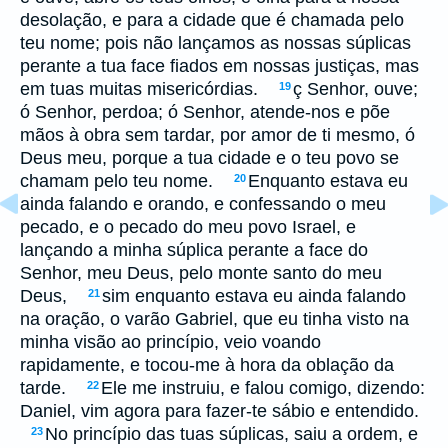
desolação, e para a cidade que é chamada pelo
teu nome; pois não lançamos as nossas súplicas
perante a tua face fiados em nossas justiças, mas
em tuas muitas misericórdias.
ç Senhor, ouve;
19
ó Senhor, perdoa; ó Senhor, atende-nos e põe
mãos à obra sem tardar, por amor de ti mesmo, ó
Deus meu, porque a tua cidade e o teu povo se
chamam pelo teu nome.
Enquanto estava eu
20
ainda falando e orando, e confessando o meu
pecado, e o pecado do meu povo Israel, e
lançando a minha súplica perante a face do
Senhor, meu Deus, pelo monte santo do meu
Deus,
sim enquanto estava eu ainda falando
21
na oração, o varão Gabriel, que eu tinha visto na
minha visão ao princípio, veio voando
rapidamente, e tocou-me à hora da oblação da
tarde.
Ele me instruiu, e falou comigo, dizendo:
22
Daniel, vim agora para fazer-te sábio e entendido.
No princípio das tuas súplicas, saiu a ordem, e
23