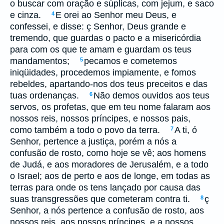
o buscar com oração e súplicas, com jejum, e saco
e cinza.
E orei ao Senhor meu Deus, e
4
confessei, e disse: ç Senhor, Deus grande e
tremendo, que guardas o pacto e a misericórdia
para com os que te amam e guardam os teus
mandamentos;
pecamos e cometemos
5
iniqüidades, procedemos impiamente, e fomos
rebeldes, apartando-nos dos teus preceitos e das
tuas ordenanças.
Não demos ouvidos aos teus
6
servos, os profetas, que em teu nome falaram aos
nossos reis, nossos príncipes, e nossos pais,
como também a todo o povo da terra.
A ti, ó
7
Senhor, pertence a justiça, porém a nós a
confusão de rosto, como hoje se vê; aos homens
de Judá, e aos moradores de Jerusalém, e a todo
o Israel; aos de perto e aos de longe, em todas as
terras para onde os tens lançado por causa das
suas transgressões que cometeram contra ti.
ç
8
Senhor, a nós pertence a confusão de rosto, aos
nossos reis, aos nossos príncipes, e a nossos