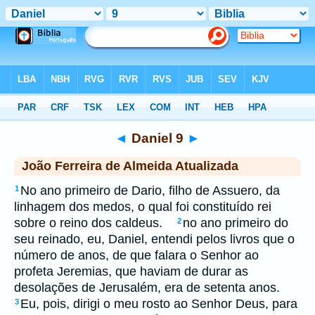
Biblia
>
jfa
> Daniel 9
◄
Daniel 9
►
João Ferreira de Almeida Atualizada
No ano primeiro de Dario, filho de Assuero, da
1
linhagem dos medos, o qual foi constituído rei
sobre o reino dos caldeus.
no ano primeiro do
2
seu reinado, eu, Daniel, entendi pelos livros que o
número de anos, de que falara o Senhor ao
profeta Jeremias, que haviam de durar as
desolações de Jerusalém, era de setenta anos.
Eu, pois, dirigi o meu rosto ao Senhor Deus, para
3