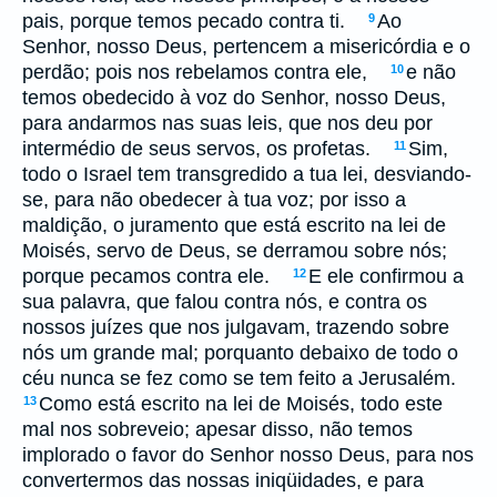
pais, porque temos pecado contra ti.
Ao
9
Senhor, nosso Deus, pertencem a misericórdia e o
perdão; pois nos rebelamos contra ele,
e não
10
temos obedecido à voz do Senhor, nosso Deus,
para andarmos nas suas leis, que nos deu por
intermédio de seus servos, os profetas.
Sim,
11
todo o Israel tem transgredido a tua lei, desviando-
se, para não obedecer à tua voz; por isso a
maldição, o juramento que está escrito na lei de
Moisés, servo de Deus, se derramou sobre nós;
porque pecamos contra ele.
E ele confirmou a
12
sua palavra, que falou contra nós, e contra os
nossos juízes que nos julgavam, trazendo sobre
nós um grande mal; porquanto debaixo de todo o
céu nunca se fez como se tem feito a Jerusalém.
Como está escrito na lei de Moisés, todo este
13
mal nos sobreveio; apesar disso, não temos
implorado o favor do Senhor nosso Deus, para nos
convertermos das nossas iniqüidades, e para