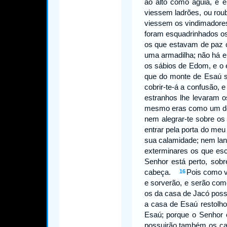
ao alto como águia, e e
viessem ladrões, ou roub
viessem os vindimadore
foram esquadrinhados o
os que estavam de paz c
uma armadilha; não há
os sábios de Edom, e 
que do monte de Esaú 
cobrir-te-á a confusão,
estranhos lhe levaram o
mesmo eras como um 
nem alegrar-te sobre os
entrar pela porta do meu 
sua calamidade; nem la
exterminares os que es
Senhor está perto, sobr
cabeça.
Pois como v
16
e sorverão, e serão co
os da casa de Jacó pos
a casa de Esaú restolho
Esaú; porque o Senho
possuirão também os c