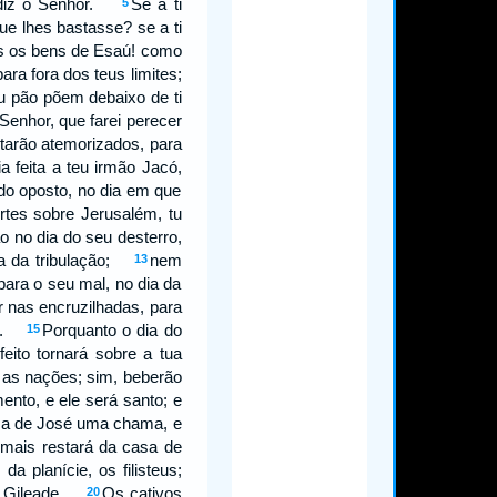
i, diz o Senhor.
Se a ti
5
ue lhes bastasse? se a ti
 os bens de Esaú! como
ra fora dos teus limites;
u pão põem debaixo de ti
Senhor, que farei perecer
starão atemorizados, para
a feita a teu irmão Jacó,
do oposto, no dia em que
rtes sobre Jerusalém, tu
o no dia do seu desterro,
dia da tribulação;
nem
13
 para o seu mal, no dia da
r nas encruzilhadas, para
ção.
Porquanto o dia do
15
eito tornará sobre a tua
 as nações; sim, beberão
nto, e ele será santo; e
asa de José uma chama, e
 mais restará da casa de
 planície, os filisteus;
 a Gileade.
Os cativos
20