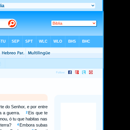
e do Senhor, e por entre
ara a guerra.
Eis que te
2
nou, ó tu que habitas nas
em terra?
Embora subas
4