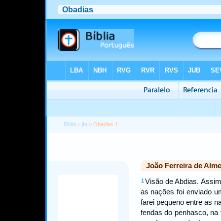
Biblia
>
jfa
> Obadias 1
João Ferreira de Alme
Visão de Abdias. Assim
1
as nações foi enviado u
farei pequeno entre as 
fendas do penhasco, na