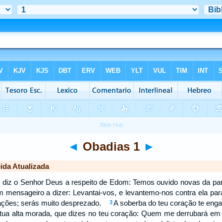
◄
Obadias 1
►
ida Atualizada
 diz o Senhor Deus a respeito de Edom: Temos ouvido novas da part
m mensageiro a dizer: Levantai-vos, e levantemo-nos contra ela p
nações; serás muito desprezado.
A soberba do teu coração te enga
3
 tua alta morada, que dizes no teu coração: Quem me derrubará 