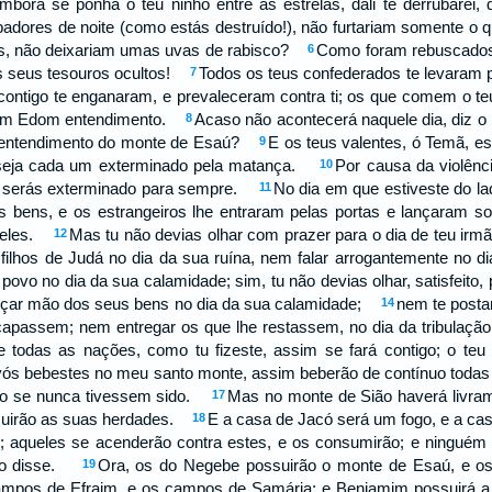
mbora se ponha o teu ninho entre as estrelas, dali te derrubare
adores de noite (como estás destruído!), não furtariam somente o q
s, não deixariam umas uvas de rabisco?
Como foram rebuscados
6
s seus tesouros ocultos!
Todos os teus confederados te levaram pa
7
ontigo te enganaram, e prevaleceram contra ti; os que comem o te
 em Edom entendimento.
Acaso não acontecerá naquele dia, diz o 
8
o entendimento do monte de Esaú?
E os teus valentes, ó Temã, e
9
seja cada um exterminado pela matança.
Por causa da violênci
10
 e serás exterminado para sempre.
No dia em que estiveste do la
11
s bens, e os estrangeiros lhe entraram pelas portas e lançaram so
deles.
Mas tu não devias olhar com prazer para o dia de teu irmã
12
 filhos de Judá no dia da sua ruína, nem falar arrogantemente no 
povo no dia da sua calamidade; sim, tu não devias olhar, satisfeito,
nçar mão dos seus bens no dia da sua calamidade;
nem te posta
14
capassem; nem entregar os que lhe restassem, no dia da tribula
e todas as nações, como tu fizeste, assim se fará contigo; o teu f
ós bebestes no meu santo monte, assim beberão de contínuo todas
mo se nunca tivessem sido.
Mas no monte de Sião haverá livrame
17
suirão as suas herdades.
E a casa de Jacó será um fogo, e a c
18
; aqueles se acenderão contra estes, e os consumirão; e ninguém
r o disse.
Ora, os do Negebe possuirão o monte de Esaú, e os da
19
ampos de Efraim, e os campos de Samária; e Benjamim possuirá