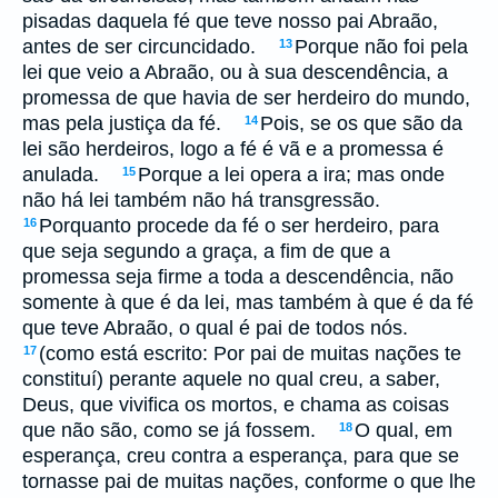
pisadas daquela fé que teve nosso pai Abraão,
antes de ser circuncidado.
Porque não foi pela
13
lei que veio a Abraão, ou à sua descendência, a
promessa de que havia de ser herdeiro do mundo,
mas pela justiça da fé.
Pois, se os que são da
14
lei são herdeiros, logo a fé é vã e a promessa é
anulada.
Porque a lei opera a ira; mas onde
15
não há lei também não há transgressão.
Porquanto procede da fé o ser herdeiro, para
16
que seja segundo a graça, a fim de que a
promessa seja firme a toda a descendência, não
somente à que é da lei, mas também à que é da fé
que teve Abraão, o qual é pai de todos nós.
(como está escrito: Por pai de muitas nações te
17
constituí) perante aquele no qual creu, a saber,
Deus, que vivifica os mortos, e chama as coisas
que não são, como se já fossem.
O qual, em
18
esperança, creu contra a esperança, para que se
tornasse pai de muitas nações, conforme o que lhe