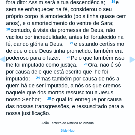
fora dito: Assim será a tua descendência;
e
19
sem se enfraquecer na fé, considerou o seu
próprio corpo já amortecido (pois tinha quase cem
anos), e o amortecimento do ventre de Sara;
contudo, à vista da promessa de Deus, não
20
vacilou por incredulidade, antes foi fortalecido na
fé, dando glória a Deus,
e estando certíssimo
21
de que o que Deus tinha prometido, também era
poderoso para o fazer.
Pelo que também isso
22
lhe foi imputado como justiça.
Ora, não é só
23
por causa dele que está escrito que lhe foi
imputado;
mas também por causa de nós a
24
quem há de ser imputado, a nós os que cremos
naquele que dos mortos ressuscitou a Jesus
nosso Senhor;
o qual foi entregue por causa
25
das nossas transgressões, e ressuscitado para a
nossa justificação.
João Ferreira de Almeida Atualizada
Bible Hub