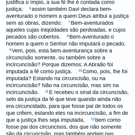
justifica o ímpio, a sua fé lhe é contada como
justiça;
assim também Davi declara bem-
6
aventurado o homem a quem Deus atribui a justiça
sem as obras, dizendo:
Bem-aventurados
7
aqueles cujas iniqüidades são perdoadas, e cujos
pecados são cobertos.
Bem-aventurado o
8
homem a quem o Senhor não imputará o pecado.
Vem, pois, esta bem-aventurança sobre a
9
circuncisão somente, ou também sobre a
incircuncisão? Porque dizemos: A Abraão foi
imputada a fé como justiça.
Como, pois, lhe foi
10
imputada? Estando na circuncisão, ou na
incircuncisão? Não na circuncisão, mas sim na
incircuncisão.
E recebeu o sinal da circuncisão,
11
selo da justiça da fé que teve quando ainda não
era circuncidado, para que fosse pai de todos os
que crêem, estando eles na incircuncisão, a fim de
que a justiça lhes seja imputada,
bem como
12
fosse pai dos circuncisos, dos que não somente
são da circuncisão, mas também andam nas