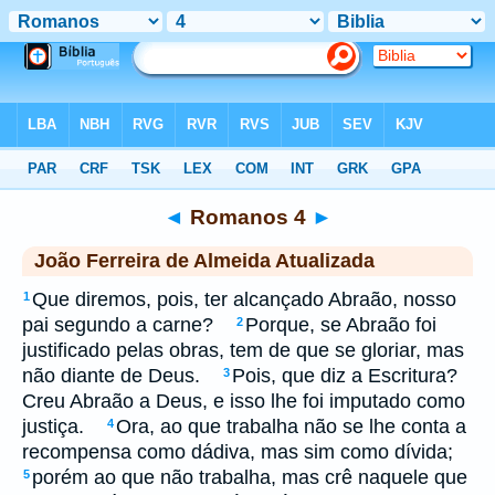
Biblia
>
jfa
> Romanos 4
◄
Romanos 4
►
João Ferreira de Almeida Atualizada
Que diremos, pois, ter alcançado Abraão, nosso
1
pai segundo a carne?
Porque, se Abraão foi
2
justificado pelas obras, tem de que se gloriar, mas
não diante de Deus.
Pois, que diz a Escritura?
3
Creu Abraão a Deus, e isso lhe foi imputado como
justiça.
Ora, ao que trabalha não se lhe conta a
4
recompensa como dádiva, mas sim como dívida;
porém ao que não trabalha, mas crê naquele que
5