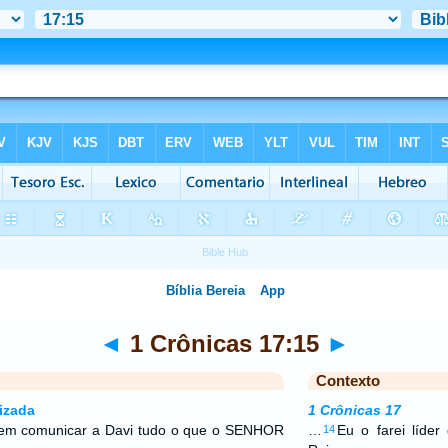
◄
1 Crônicas 17:15
►
Contexto
izada
1 Crônicas 17
 em comunicar a Davi tudo o que o SENHOR
…
Eu o farei líd
14