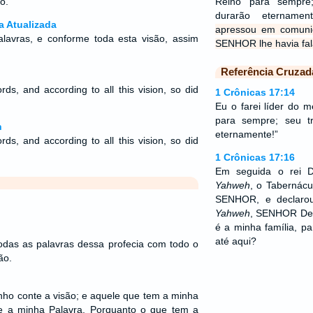
o.
Reino para sempre
durarão etername
a Atualizada
apressou em comuni
lavras, e conforme toda esta visão, assim
SENHOR lhe havia fal
Referência Cruzad
rds, and according to all this vision, so did
1 Crônicas 17:14
.
Eu o farei líder do
para sempre; seu t
n
eternamente!”
rds, and according to all this vision, so did
.
1 Crônicas 17:16
Em seguida o rei 
Yahweh
, o Tabernácu
SENHOR, e declarou
Yahweh
, SENHOR Deu
é a minha família, p
até aqui?
odas as palavras dessa profecia com todo o
ão.
ho conte a visão; e aquele que tem a minha
te a minha Palavra. Porquanto o que tem a