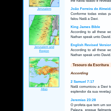
lhe havia falado e revelad
João Ferreira de Almeid
Conforme todas estas pa
falou Natã a Davi.
King James Bible
According to all these wo
Nathan speak unto David
English Revised Versio
According to all these wo
Nathan speak unto David
Tesouro da Escritura
According
2 Samuel 7:17
Natã comunicou a Davi t
esplendor da sua revelaç
Jeremias 23:28
O profeta que tem um son
Palavra, pregue fielmen