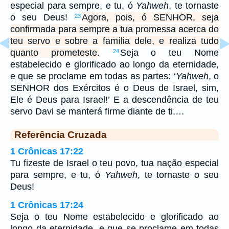
especial para sempre, e tu, ó
Yahweh
, te tornaste
o seu Deus!
Agora, pois, ó SENHOR, seja
23
confirmada para sempre a tua promessa acerca do
teu servo e sobre a família dele, e realiza tudo
quanto prometeste.
Seja o teu Nome
24
estabelecido e glorificado ao longo da eternidade,
e que se proclame em todas as partes: ‘
Yahweh
, o
SENHOR dos Exércitos é o Deus de Israel, sim,
Ele é Deus para Israel!’ E a descendência de teu
servo Davi se manterá firme diante de ti.…
Referência Cruzada
1 Crônicas 17:22
Tu fizeste de Israel o teu povo, tua nação especial
para sempre, e tu, ó
Yahweh
, te tornaste o seu
Deus!
1 Crônicas 17:24
Seja o teu Nome estabelecido e glorificado ao
longo da eternidade, e que se proclame em todas