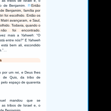
as tribos de Israel e, o
ibo de Benjamim.
Então
21
o de Benjamim, família por
tri foi escolhido. Então os
 Matri avançaram, e Saul,
scolhido. Todavia, quando o
não foi encontrado.
 vez mais a
Yahweh
: “O
stá entre nós?” E
Yahweh
 está bem ali, escondido
s.”…
a
 por um rei, e Deus lhes
ho de Quis, da tribo de
 pelo espaço de quarenta
muel mandou que se
as tribos de Israel e, o
o de Benjamim.