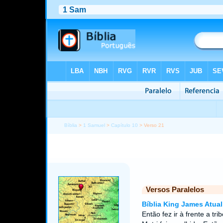
Bíblia
>
1 Samuel
>
Capítulo 10
> Verso 21
Versos Paralelos
Bíblia King James Atual
Então fez ir à frente a tri