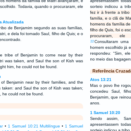
o os homens da família de Matri avançaram, e
apresentassem todas 
o escolhido. Todavia, quando o procuraram, ele
sorteio indicou a tr
fez ir à frente a trib
família, e o clã de Ma
a Atualizada
homens da família de
ribo de Benjamim segundo as suas famílias,
filho de Quis, foi o e
tri, e dela foi tomado Saul, filho de Quis; e o
procuraram, ele 
 encontrado.
Consultaram uma
22
homem escolhido já e
respondeu: “Sim, ele
 tribe of Benjamin to come near by their
no meio das bagagen
atri was taken, and Saul the son of Kish was
ght him, he could not be found.
Referência Cruzad
n
Atos 13:21
 of Benjamin near by their families, and the
Mas o povo lhe rogou
s taken: and Saul the son of Kish was taken;
concedeu Saul, fil
 he could not be found.
Benjamim, que reinou
anos.
1 Samuel 10:20
Sendo assim, Sa
apresentassem todas 
ar
•
1 Samuel 10:21 Multilíngue
•
1 Samuel
sorteio indicou a trib