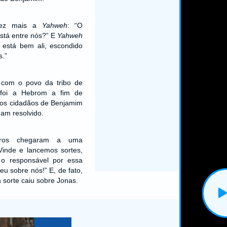
vez mais a
Yahweh
: “O
stá entre nós?” E
Yahweh
 está bem ali, escondido
.”
 com o povo da tribo de
 foi a Hebrom a fim de
e os cidadãos de Benjamim
ham resolvido.
iros chegaram a uma
“Vinde e lancemos sortes,
o responsável por essa
u sobre nós!” E, de fato,
a sorte caiu sobre Jonas.