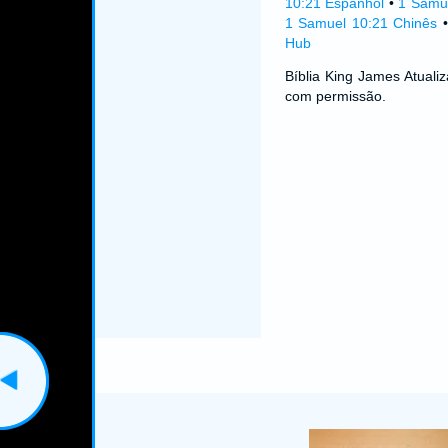
10:21 Espanhol
•
1 Samu
1 Samuel 10:21 Chinês
Hub
Bíblia King James Atual
com permissão.