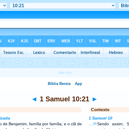
◄
1 Samuel 10:21
►
Contexto
izada
1 Samuel 10
bo de Benjamim, família por família, e o clã de
…
Sendo assim, 
20