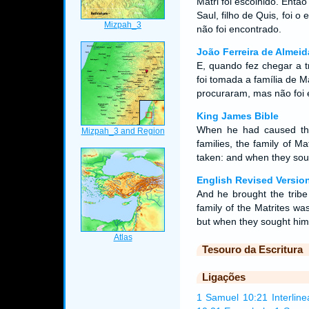
Matri foi escolhido. Entã
Saul, filho de Quis, foi 
não foi encontrado.
João Ferreira de Almeid
E, quando fez chegar a t
foi tomada a família de Ma
procuraram, mas não foi
King James Bible
When he had caused the
families, the family of M
taken: and when they sou
English Revised Versio
And he brought the tribe
family of the Matrites wa
but when they sought him,
Tesouro da Escritura
Ligações
1 Samuel 10:21 Interline