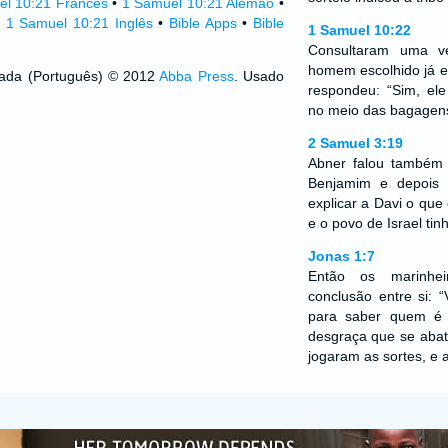
el 10:21 Francês
•
1 Samuel 10:21 Alemão
•
•
1 Samuel 10:21 Inglês
•
Bible Apps
•
Bible
1 Samuel 10:22
Consultaram uma 
homem escolhido já e
izada (Português) © 2012
Abba Press
. Usado
respondeu: “Sim, ele
no meio das bagagens
2 Samuel 3:19
Abner falou também
Benjamim e depois
explicar a Davi o qu
e o povo de Israel tin
Jonas 1:7
Então os marinhe
conclusão entre si: 
para saber quem é 
desgraça que se abate
jogaram as sortes, e 