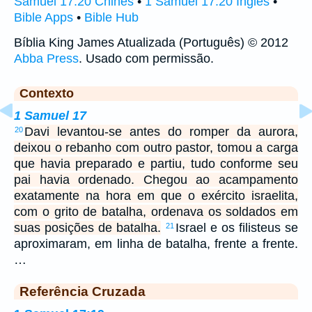
Samuel 17:20 Chinês
•
1 Samuel 17:20 Inglês
•
Bible Apps
•
Bible Hub
Bíblia King James Atualizada (Português) © 2012
Abba Press
. Usado com permissão.
Contexto
1 Samuel 17
Davi levantou-se antes do romper da aurora,
20
deixou o rebanho com outro pastor, tomou a carga
que havia preparado e partiu, tudo conforme seu
pai havia ordenado. Chegou ao acampamento
exatamente na hora em que o exército israelita,
com o grito de batalha, ordenava os soldados em
suas posições de batalha.
Israel e os filisteus se
21
aproximaram, em linha de batalha, frente a frente.
…
Referência Cruzada