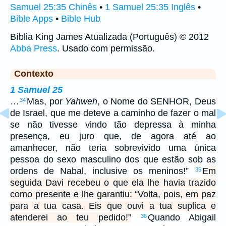
Samuel 25:35 Chinês
•
1 Samuel 25:35 Inglês
•
Bible Apps
•
Bible Hub
Bíblia King James Atualizada (Português) © 2012
Abba Press
. Usado com permissão.
Contexto
1 Samuel 25
…
Mas, por
Yahweh
, o Nome do SENHOR, Deus
34
de Israel, que me deteve a caminho de fazer o mal
se não tivesse vindo tão depressa à minha
presença, eu juro que, de agora até ao
amanhecer, não teria sobrevivido uma única
pessoa do sexo masculino dos que estão sob as
ordens de Nabal, inclusive os meninos!”
Em
35
seguida Davi recebeu o que ela lhe havia trazido
como presente e lhe garantiu: “Volta, pois, em paz
para a tua casa. Eis que ouvi a tua suplica e
atenderei ao teu pedido!”
Quando Abigail
36