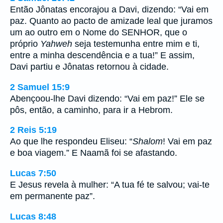
Então Jônatas encorajou a Davi, dizendo: “Vai em
paz. Quanto ao pacto de amizade leal que juramos
um ao outro em o Nome do SENHOR, que o
próprio
Yahweh
seja testemunha entre mim e ti,
entre a minha descendência e a tua!” E assim,
Davi partiu e Jônatas retornou à cidade.
2 Samuel 15:9
Abençoou-lhe Davi dizendo: “Vai em paz!” Ele se
pôs, então, a caminho, para ir a Hebrom.
2 Reis 5:19
Ao que lhe respondeu Eliseu: “
Shalom
! Vai em paz
e boa viagem.” E Naamã foi se afastando.
Lucas 7:50
E Jesus revela à mulher: “A tua fé te salvou; vai-te
em permanente paz”.
Lucas 8:48