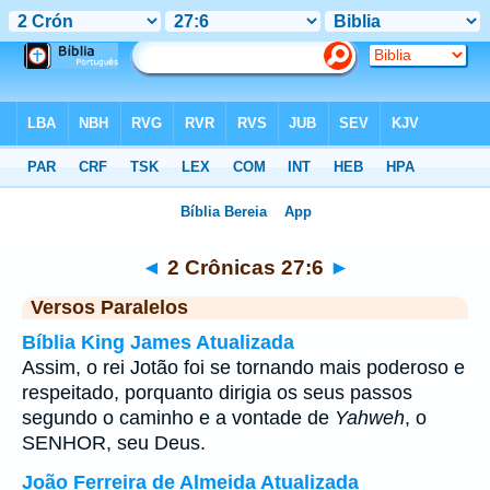
Bíblia
>
2 Crônicas
>
Capítulo 27
> Verso 6
◄
2 Crônicas 27:6
►
Versos Paralelos
Bíblia King James Atualizada
Assim, o rei Jotão foi se tornando mais poderoso e
respeitado, porquanto dirigia os seus passos
segundo o caminho e a vontade de
Yahweh
, o
SENHOR, seu Deus.
João Ferreira de Almeida Atualizada