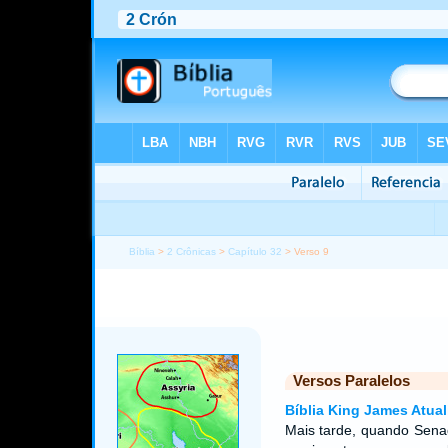
Bíblia
>
2 Crônicas
>
Capítulo 32
> Verso 9
Versos Paralelos
Bíblia King James Atual
Mais tarde, quando Senaqu