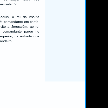
Jerusalém?
Láquis, o rei da Assíria
ê
, comandante em chefe,
ito a Jerusalém, ao rei
o comandante parou no
uperior, na estrada que
andeiro,