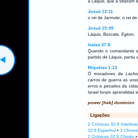
a Láquis, que a sitiaram 
Josué 12:11
o rei de Jarmute, o rei de
Josué 15:39
Láquis, Bozcate, Eglom,
Isaías 37:8
Quando o comandante em
partido de Láquis, partiu 
Miquéias 1:13
Ó moradores de
Lachi
carros de guerra as voss
erros e pecados da cid
Israel foram aprendidas e
power [heb] dominion
Ligações
2 Crônicas 32:9 Interline
32:9 Espanhol
•
2 Chroni
2 Crônicas 32:9 Chinês