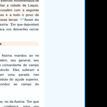
u exército movimentava-se
tiar a cidade de Laquis,
erusalém com a seguinte
uias e a todo o povo de
ssas terras:
“Assim diz
10
ssíria: ‘Em que depositais
ara vos deixardes cercar
a
 Assíria mandou ao rei
além, seu general, seu
 seu comandante de campo
rcito. Eles subiram a
eram uma parada nas
eduto do açude superior,
conduz ao campo do
e, rei da Assíria: ‘Em que
a confiança, para vos