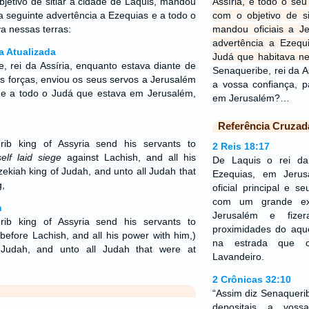
etivo de sitiar a cidade de Laquis, mandou
Assíria, e todo o se
a seguinte advertência a Ezequias e a todo o
com o objetivo de si
a nessas terras:
mandou oficiais a J
advertência a Ezeq
a Atualizada
Judá que habitava ne
, rei da Assíria, enquanto estava diante de
Senaqueribe, rei da A
s forças, enviou os seus servos a Jerusalém
a vossa confiança, p
, e a todo o Judá que estava em Jerusalém,
em Jerusalém?…
Referência Cruzad
rib king of Assyria send his servants to
2 Reis 18:17
elf laid siege
against Lachish, and all his
De Laquis o rei da
ekiah king of Judah, and unto all Judah that
Ezequias, em Jerus
,
oficial principal e
com um grande exé
n
Jerusalém e fiz
rib king of Assyria send his servants to
proximidades do aqu
efore Lachish, and all his power with him,)
na estrada que 
 Judah, and unto all Judah that were at
Lavandeiro.
2 Crônicas 32:10
“Assim diz Senaquerib
depositais a voss