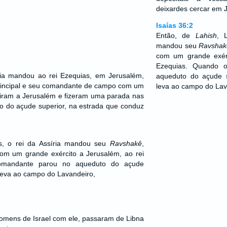
deixardes cercar em 
Isaías 36:2
Então, de
Lahish
, 
mandou seu
Ravshak
com um grande exérc
Ezequias. Quando 
ria mandou ao rei Ezequias, em Jerusalém,
aqueduto do açude s
 principal e seu comandante de campo com um
leva ao campo do Lav
biram a Jerusalém e fizeram uma parada nas
o do açude superior, na estrada que conduz
is, o rei da Assíria mandou seu
Ravshakê
,
m um grande exército a Jerusalém, ao rei
omandante parou no aqueduto do açude
 leva ao campo do Lavandeiro,
omens de Israel com ele, passaram de Libna