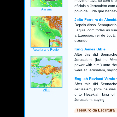
movimentava-se com o obj
oficiais a Jerusalém com 
povo de Judá que habitav
João Ferreira de Almeid
Depois disso Senaqueribe
Laquis, com todas as sua
a Ezequias, rei de Judá
dizendo:
King James Bible
After this did Sennache
Jerusalem, (but he
hims
power with him,) unto Hez
were
at Jerusalem, saying
English Revised Versio
After this did Sennache
Jerusalem, (now he was b
unto Hezekiah king of
Jerusalem, saying,
Tesouro da Escritura