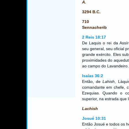
A.
3294 B.C.
710
Sennacherib
2 Reis 18:17
De Laquis o rei da Assí
seu general, seu oficial
grande exército. Eles su
proximidades do aquedut
ao campo do Lavandeiro.
Isaías 36:2
Então, de
Lahish
, Láqu
comandante em chefe, co
Ezequias. Quando o c
superior, na estrada que
Lachish
Josué 10:31
Então Josué e todos os h