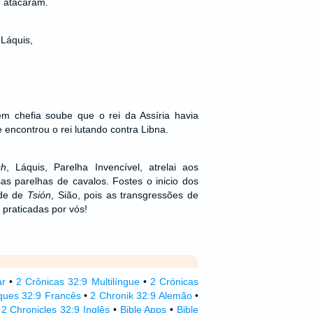
e atacaram.
 Láquis,
 chefia soube que o rei da Assíria havia
e encontrou o rei lutando contra Libna.
sh
, Láquis, Parelha Invencível, atrelai aos
as parelhas de cavalos. Fostes o inicio dos
ade de
Tsión
, Sião, pois as transgressões de
 praticadas por vós!
ar
•
2 Crônicas 32:9 Multilíngue
•
2 Crónicas
ques 32:9 Francês
•
2 Chronik 32:9 Alemão
•
•
2 Chronicles 32:9 Inglês
•
Bible Apps
•
Bible