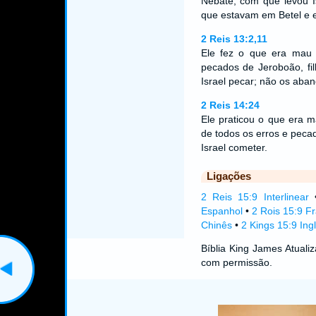
Nebate, com que levou Is
que estavam em Betel e
2 Reis 13:2,11
Ele fez o que era mau
pecados de Jeroboão, fil
Israel pecar; não os ab
2 Reis 14:24
Ele praticou o que era 
de todos os erros e pecad
Israel cometer.
Ligações
2 Reis 15:9 Interlinear
Espanhol
•
2 Rois 15:9 F
Chinês
•
2 Kings 15:9 Ing
Bíblia King James Atual
com permissão.