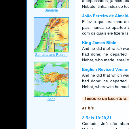
antepassados; jamais ab
Nebate, tinha induzido to
João Ferreira de Almeid
E fez o que era mau aos
pais; nunca se apartou 
com os quais ele fizera I
King James Bible
And he did
that which wa
had done: he departed 
Nebat, who made Israel to
English Revised Versio
And he did that which was
had done: he departed 
Nebat, wherewith he made 
Tesouro da Escritura
as his
2 Reis 10:29,31
Contudo, Jeú não aban