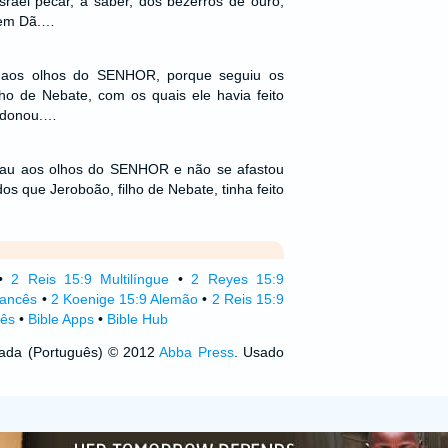
rael pecar, a saber, dos bezerros de ouro,
 em Dã.…
 aos olhos do SENHOR, porque seguiu os
ho de Nebate, com os quais ele havia feito
andonou.…
mau aos olhos do SENHOR e não se afastou
os que Jeroboão, filho de Nebate, tinha feito
•
2 Reis 15:9 Multilíngue
•
2 Reyes 15:9
rancês
•
2 Koenige 15:9 Alemão
•
2 Reis 15:9
lês
•
Bible Apps
•
Bible Hub
izada (Português) © 2012
Abba Press
. Usado