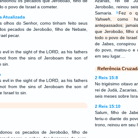
andonou os pecados que Jeroboão, filho de
Azarias, rei de Ju
do o povo de Israel a cometer.
Jeroboão, reinou sei
Samaria.
Fez o q
9
a Atualizada
Yahweh
, como ha
 olhos do Senhor, como tinham feito seus
antepassados; jama
dos pecados de Jeroboão, filho de Nebate,
que Jeroboão, filho 
srael pecar.
todo o povo de Israel
de Jabes, conspirou c
do povo, matou-o e 
s
evil in the sight of the LORD, as his fathers
em seu lugar.…
not from the sins of Jeroboam the son of
 sin.
Referência Cruzad
n
2 Reis 15:8
 evil in the sight of the LORD, as his fathers
No trigésimo oitavo a
not from the sins of Jeroboam the son of
rei de Judá, Zacarias,
Israel to sin.
seis meses sobre Isra
2 Reis 15:10
Salum, filho de Jabe
feriu-o diante do po
trono, reinou em seu l
donou os pecados de Jeroboão, filho de