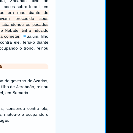
dá, Zacarias, filho de
s meses sobre Israel, em
ue era mau diante de
viam procedido seus
is abandonou os pecados
de Nebate, tinha induzido
 a cometer.
Salum, filho
10
ontra ele, feriu-o diante
ocupando o trono, reinou
a
no do governo de Azarias,
 filho de Jeroboão, reinou
el, em Samaria.
s, conspirou contra ele,
vo, matou-o e ocupando o
ugar.