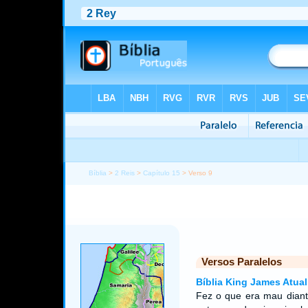
Bíblia
>
2 Reis
>
Capítulo 15
> Verso 9
Versos Paralelos
Bíblia King James Atual
Fez o que era mau dian