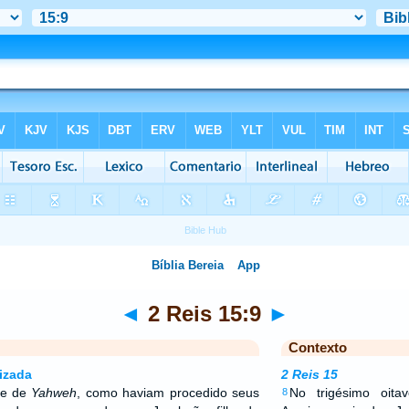
◄
2 Reis 15:9
►
Contexto
izada
2 Reis 15
te de
Yahweh
, como haviam procedido seus
No trigésimo oit
8