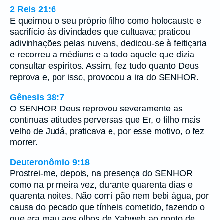
2 Reis 21:6
E queimou o seu próprio filho como holocausto e
sacrifício às divindades que cultuava; praticou
adivinhações pelas nuvens, dedicou-se à feitiçaria
e recorreu a médiuns e a todo aquele que dizia
consultar espíritos. Assim, fez tudo quanto Deus
reprova e, por isso, provocou a ira do SENHOR.
Gênesis 38:7
O SENHOR Deus reprovou severamente as
contínuas atitudes perversas que Er, o filho mais
velho de Judá, praticava e, por esse motivo, o fez
morrer.
Deuteronômio 9:18
Prostrei-me, depois, na presença do SENHOR
como na primeira vez, durante quarenta dias e
quarenta noites. Não comi pão nem bebi água, por
causa do pecado que tínheis cometido, fazendo o
que era mau aos olhos de Yahweh ao ponto de