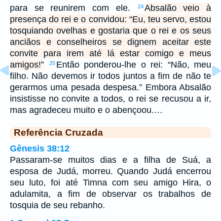
para se reunirem com ele.
Absalão veio à
24
presença do rei e o convidou: “Eu, teu servo, estou
tosquiando ovelhas e gostaria que o rei e os seus
anciãos e conselheiros se dignem aceitar este
convite para irem até lá estar comigo e meus
amigos!”
Então ponderou-lhe o rei: “Não, meu
25
filho. Não devemos ir todos juntos a fim de não te
gerarmos uma pesada despesa.” Embora Absalão
insistisse no convite a todos, o rei se recusou a ir,
mas agradeceu muito e o abençoou.…
Referência Cruzada
Gênesis 38:12
Passaram-se muitos dias e a filha de Suá, a
esposa de Judá, morreu. Quando Judá encerrou
seu luto, foi até Timna com seu amigo Hira, o
adulamita, a fim de observar os trabalhos de
tosquia de seu rebanho.