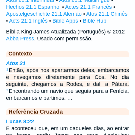
Atos 21:1 Interlinear
•
Atos 21:1 Multilíngue
•
Hechos 21:1 Espanhol
•
Actes 21:1 Francês
•
Apostelgeschichte 21:1 Alemão
•
Atos 21:1 Chinês
•
Acts 21:1 Inglês
•
Bible Apps
•
Bible Hub
Bíblia King James Atualizada (Português) © 2012
Abba Press
. Usado com permissão.
Contexto
Atos 21
Então, após nos apartarmos deles, embarcamos
1
e navegamos diretamente para Cós. No dia
seguinte, chegamos a Rodes, e dali a Pátara.
Encontrando um navio que seguia para a Fenícia,
2
embarcamos e partimos. …
Referência Cruzada
Lucas 8:22
E aconteceu que, em um daqueles dias, ao entrar