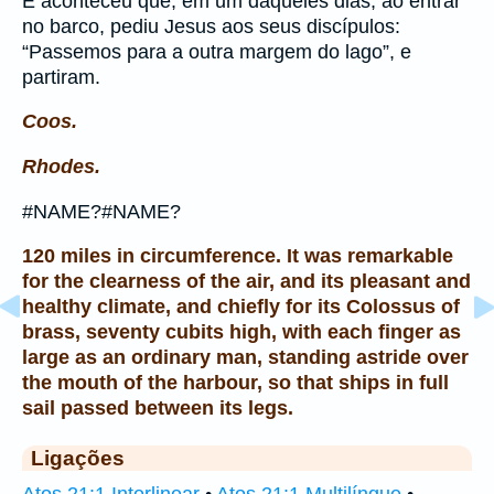
E aconteceu que, em um daqueles dias, ao entrar
no barco, pediu Jesus aos seus discípulos:
“Passemos para a outra margem do lago”, e
partiram.
Coos.
Rhodes.
#NAME?#NAME?
120 miles in circumference. It was remarkable
for the clearness of the air, and its pleasant and
healthy climate, and chiefly for its Colossus of
brass, seventy cubits high, with each finger as
large as an ordinary man, standing astride over
the mouth of the harbour, so that ships in full
sail passed between its legs.
Ligações