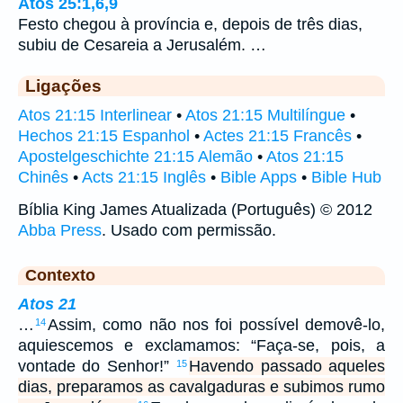
Atos 25:1,6,9
Festo chegou à província e, depois de três dias,
subiu de Cesareia a Jerusalém. …
Ligações
Atos 21:15 Interlinear
•
Atos 21:15 Multilíngue
•
Hechos 21:15 Espanhol
•
Actes 21:15 Francês
•
Apostelgeschichte 21:15 Alemão
•
Atos 21:15
Chinês
•
Acts 21:15 Inglês
•
Bible Apps
•
Bible Hub
Bíblia King James Atualizada (Português) © 2012
Abba Press
. Usado com permissão.
Contexto
Atos 21
…
Assim, como não nos foi possível demovê-lo,
14
aquiescemos e exclamamos: “Faça-se, pois, a
vontade do Senhor!”
Havendo passado aqueles
15
dias, preparamos as cavalgaduras e subimos rumo