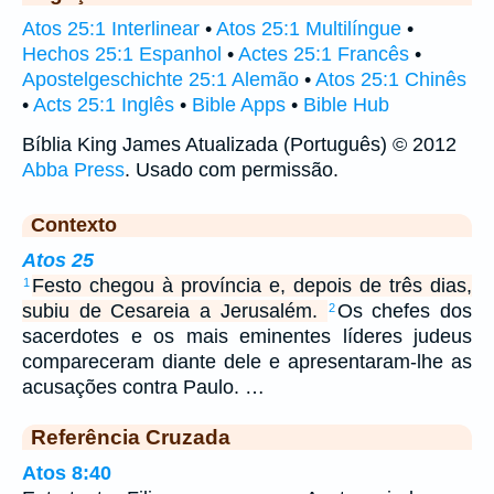
Atos 25:1 Interlinear
•
Atos 25:1 Multilíngue
•
Hechos 25:1 Espanhol
•
Actes 25:1 Francês
•
Apostelgeschichte 25:1 Alemão
•
Atos 25:1 Chinês
•
Acts 25:1 Inglês
•
Bible Apps
•
Bible Hub
Bíblia King James Atualizada (Português) © 2012
Abba Press
. Usado com permissão.
Contexto
Atos 25
Festo chegou à província e, depois de três dias,
1
subiu de Cesareia a Jerusalém.
Os chefes dos
2
sacerdotes e os mais eminentes líderes judeus
compareceram diante dele e apresentaram-lhe as
acusações contra Paulo. …
Referência Cruzada
Atos 8:40