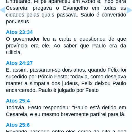
Entretanto, Filipe apareceu em Azoto e, indo para
Cesareia, pregava o Evangelho em todas as
cidades pelas quais passava. Saulo é convertido
por Jesus
Atos 23:34
O governador leu a carta e questionou de que
província era ele. Ao saber que Paulo era da
Cilícia,
Atos 24:27
E, assim, passaram-se dois anos, quando Félix foi
sucedido por Pórcio Festo; todavia, como desejava
manter a simpatia dos judeus, Felix deixou Paulo
encarcerado. Paulo é julgado por Festo
Atos 25:4
Todavia, Festo respondeu: “Paulo está detido em
Cesareia, e eu mesmo brevemente partirei para lá.
Atos 25:6
Havendo passado entre eles cerca de oito a dez