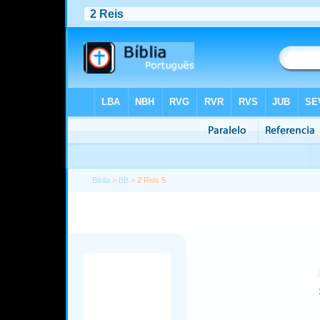
Biblia
>
BB
> 2 Reis 5