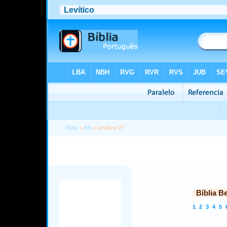
Biblia
>
BB
> Levítico 27
Bíblia B
1
2
3
4
5