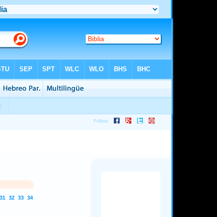
31
32
33
34