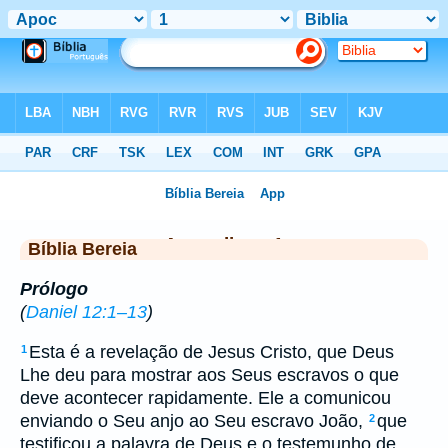
Biblia
>
BB
> Apocalipse 1
◄
Apocalipse 1
►
Bíblia Bereia
Prólogo
(
Daniel 12:1–13
)
Esta é a revelação de Jesus Cristo, que Deus
1
Lhe deu para mostrar aos Seus escravos o que
deve acontecer rapidamente. Ele a comunicou
enviando o Seu anjo ao Seu escravo João,
que
2
testificou a palavra de Deus e o testemunho de