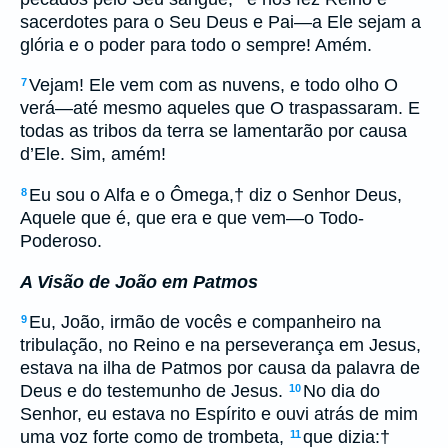
sacerdotes para o Seu Deus e Pai—a Ele sejam a
glória e o poder para todo o sempre! Amém.
Vejam! Ele vem com as nuvens, e todo olho O
7
verá—até mesmo aqueles que O traspassaram. E
todas as tribos da terra se lamentarão por causa
d’Ele. Sim, amém!
Eu sou o Alfa e o Ômega,
†
diz o Senhor Deus,
8
Aquele que é, que era e que vem—o Todo-
Poderoso.
A Visão de João em Patmos
Eu, João, irmão de vocês e companheiro na
9
tribulação, no Reino e na perseverança em Jesus,
estava na ilha de Patmos por causa da palavra de
Deus e do testemunho de Jesus.
No dia do
10
Senhor, eu estava no Espírito e ouvi atrás de mim
uma voz forte como de trombeta,
que dizia:
†
11