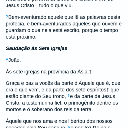
Jesus Cristo—tudo o que viu.
Bem-aventurado aquele que lê as palavras desta
3
profecia, e bem-aventurados aqueles que ouvem e
guardam o que nela está escrito, porque o tempo
está próximo.
Saudação às Sete Igrejas
João,
4
Às sete igrejas na província da Ásia:
†
Graça e paz a vocês da parte d’Aquele que é, que
era e que vem, e da parte dos sete espíritos
†
que
estão diante do Seu trono,
e da parte de Jesus
5
Cristo, a testemunha fiel, o primogênito dentre os
mortos e o soberano dos reis da terra.
Àquele que nos ama e nos libertou dos nossos
pecados pelo Seu sangue,
e nos fez Reino e
6