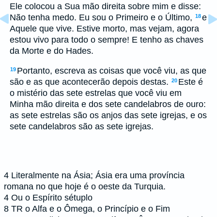
Ele colocou a Sua mão direita sobre mim e disse:
Não tenha medo. Eu sou o Primeiro e o Último,
e
18
Aquele que vive. Estive morto, mas vejam, agora
estou vivo para todo o sempre! E tenho as chaves
da Morte e do Hades.
Portanto, escreva as coisas que você viu, as que
19
são e as que acontecerão depois destas.
Este é
20
o mistério das sete estrelas que você viu em
Minha mão direita e dos sete candelabros de ouro:
as sete estrelas são os anjos das sete igrejas, e os
sete candelabros são as sete igrejas.
4
Literalmente na Ásia; Ásia era uma província
romana no que hoje é o oeste da Turquia.
4
Ou o Espírito sétuplo
8
TR o Alfa e o Ômega, o Princípio e o Fim