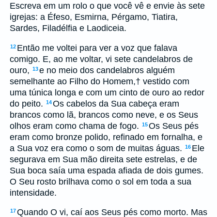
Escreva em um rolo o que você vê e envie às sete
igrejas: a Éfeso, Esmirna, Pérgamo, Tiatira,
Sardes, Filadélfia e Laodiceia.
Então me voltei para ver a voz que falava
12
comigo. E, ao me voltar, vi sete candelabros de
ouro,
e no meio dos candelabros alguém
13
semelhante ao Filho do Homem,
†
vestido com
uma túnica longa e com um cinto de ouro ao redor
do peito.
Os cabelos da Sua cabeça eram
14
brancos como lã, brancos como neve, e os Seus
olhos eram como chama de fogo.
Os Seus pés
15
eram como bronze polido, refinado em fornalha, e
a Sua voz era como o som de muitas águas.
Ele
16
segurava em Sua mão direita sete estrelas, e de
Sua boca saía uma espada afiada de dois gumes.
O Seu rosto brilhava como o sol em toda a sua
intensidade.
Quando O vi, caí aos Seus pés como morto. Mas
17