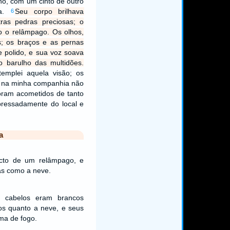
ho, com um cinto de outro
ra.
Seu corpo brilhava
6
ras pedras preciosas; o
o o relâmpago. Os olhos,
; os braços e as pernas
 polido, e sua voz soava
o barulho das multidões.
templei aquela visão; os
 na minha companhia não
oram acometidos de tanto
pressadamente do local e
a
ecto de um relâmpago, e
as como a neve.
 cabelos eram brancos
os quanto a neve, e seus
ma de fogo.