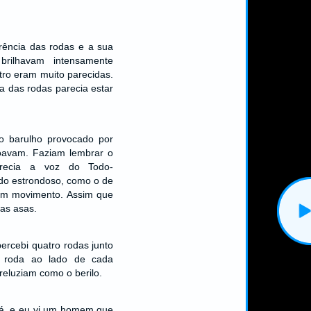
arência das rodas e a sua
 brilhavam intensamente
tro eram muito parecidas.
 das rodas parecia estar
 o barulho provocado por
oavam. Faziam lembrar o
recia a voz do Todo-
do estrondoso, como o de
em movimento. Assim que
as asas.
percebi quatro rodas junto
a roda ao lado de cada
reluziam como o berilo.
lá, e eu vi um homem que