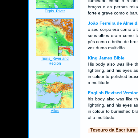
iluminado como o relâm
braços e as pernas relu
forte e grave como o baru
João Ferreira de Almeid
o seu corpo era como o b
seus olhos eram como to
pés como o brilho de bro
voz duma multidão.
King James Bible
His body also
was
like t
lightning, and his eyes as
in colour to polished bras
a multitude.
English Revised Versio
his body also was like t
lightning, and his eyes as
in colour to burnished br
of a multitude.
Tesouro da Escritura