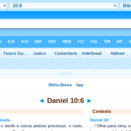
◄
Daniel 10:6
►
Contexto
izada
Daniel 10
o berilo e outras pedras preciosas; o rosto,
…
Olhei para cima, 
5