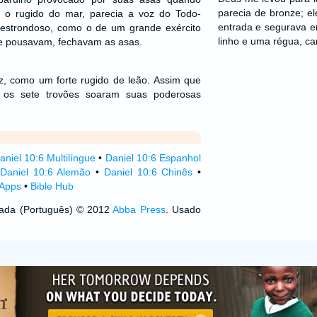
parecia de bronze; e
 o rugido do mar, parecia a voz do Todo-
entrada e segurava 
estrondoso, como o de um grande exército
linho e uma régua, ca
e pousavam, fechavam as asas.
, como um forte rugido de leão. Assim que
, os sete trovões soaram suas poderosas
aniel 10:6 Multilíngue
•
Daniel 10:6 Espanhol
•
Daniel 10:6 Alemão
•
Daniel 10:6 Chinês
•
 Apps
•
Bible Hub
izada (Português) © 2012
Abba Press
. Usado