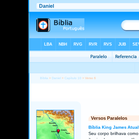
Bíblia
>
Daniel
>
Capítulo 10
> Verso 6
Versos Paralelos
Bíblia King James Atual
Seu corpo brilhava como 