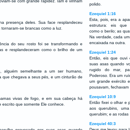
moviam-se com grande rapidez. Iam e vinham
polido.
Ezequiel 1:16
Esta, pois, era a ap
o na presença deles. Sua face resplandeceu
estrutura: eis que
s tornaram-se brancas como a luz.
como o berilo; as qua
Na verdade, cada uma
encaixada na outra.
ncia do seu rosto foi se transformando e
vas e resplandeceram como o brilho de um
Ezequiel 1:24
Então, eis que ouvi
suas asas quando v
rugido do mar, pa
os, alguém semelhante a um ser humano,
Poderoso. Era um ruí
a que chegava a seus pés, e um cinturão de
um grande exército 
…
pousavam, fechavam 
Ezequiel 10:9
hamas vivas de fogo, e em sua cabeça há
Então fixei o olhar e 
 escrito que somente Ele conhece.
aos querubins, um
querubim; e as rodas 
Ezequiel 40:3
Deus me levou para 
 barulho provocado por suas asas quando