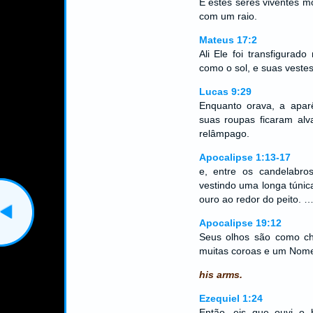
E estes seres viventes 
com um raio.
Mateus 17:2
Ali Ele foi transfigurad
como o sol, e suas veste
Lucas 9:29
Enquanto orava, a aparê
suas roupas ficaram al
relâmpago.
Apocalipse 1:13-17
e, entre os candelabr
vestindo uma longa túnic
ouro ao redor do peito. 
Apocalipse 19:12
Seus olhos são como c
muitas coroas e um Nome
his arms.
Ezequiel 1:24
Então, eis que ouvi o