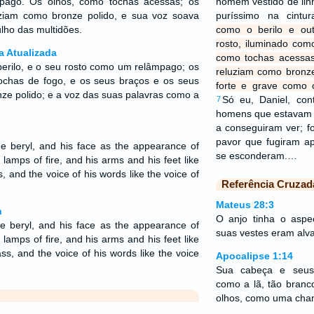
pago. Os olhos, como tochas acessas; os
homem vestido de lin
ziam como bronze polido, e sua voz soava
puríssimo na cintu
lho das multidões.
como o berilo e out
rosto, iluminado com
a Atualizada
como tochas acessas
erilo, e o seu rosto como um relâmpago; os
reluziam como bronze
chas de fogo, e os seus braços e os seus
forte e grave como 
nze polido; e a voz das suas palavras como a
Só eu, Daniel, con
7
homens que estavam
a conseguiram ver; f
pavor que fugiram a
he beryl, and his face as the appearance of
se esconderam.…
 lamps of fire, and his arms and his feet like
s, and the voice of his words like the voice of
Referência Cruzad
Mateus 28:3
n
O anjo tinha o asp
he beryl, and his face as the appearance of
suas vestes eram alv
 lamps of fire, and his arms and his feet like
ass, and the voice of his words like the voice
Apocalipse 1:14
Sua cabeça e seus
como a lã, tão branc
olhos, como uma cha