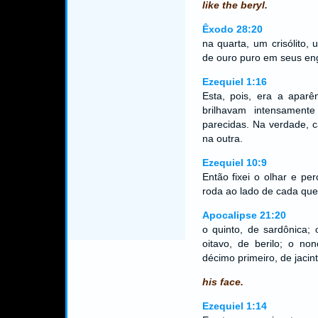
like the beryl.
Êxodo 28:20
na quarta, um crisólito,
de ouro puro em seus en
Ezequiel 1:16
Esta, pois, era a aparê
brilhavam intensament
parecidas. Na verdade, 
na outra.
Ezequiel 10:9
Então fixei o olhar e pe
roda ao lado de cada que
Apocalipse 21:20
o quinto, de sardônica; o
oitavo, de berilo; o no
décimo primeiro, de jacin
his face.
Ezequiel 1:14