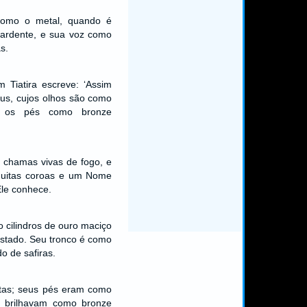
como o metal, quando é
 ardente, e sua voz como
s.
m Tiatira escreve: ‘Assim
eus, cujos olhos são como
 os pés como bronze
 chamas vivas de fogo, e
uitas coroas e um Nome
Ele conhece.
 cilindros de ouro maciço
astado. Seu tronco é como
o de safiras.
tas; seus pés eram como
 brilhavam como bronze