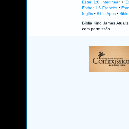
Ester 1:6 Interlinear
•
E
Esther 1:6 Francês
•
Est
Inglês
•
Bible Apps
•
Bibl
Bíblia King James Atual
com permissão.