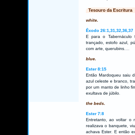
Tesouro da Escritura
white.
Êxodo 26:1,31,32,36,37
E para o Tabernáculo fa
trançado, estofo azul, 
com arte, querubins.…
blue.
Ester 8:15
Então Mardoqueu saiu da
azul celeste e branco, t
por um manto de linho fin
exultava de júbilo.
the beds.
Ester 7:8
Entretanto, ao voltar o
realizava o banquete, v
achava Ester. E então ex