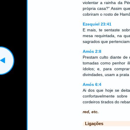
violentar a rainha da P
própria casa?” Assim que
cobriram o rosto de Hamã
Ezequiel 23:41
E mais, te sentaste sob
mesa requintada, na qua
sagrados que pertenciam
Amós 2:8
Prestam culto diante de 
tomadas como penhor ilí
ídolos; e, para compr
divindades, usam a prata
Amós 6:4
Ai dos que hoje se dei
confortavelmente sobr
cordeiros tirados do reba
red, etc.
Ligações