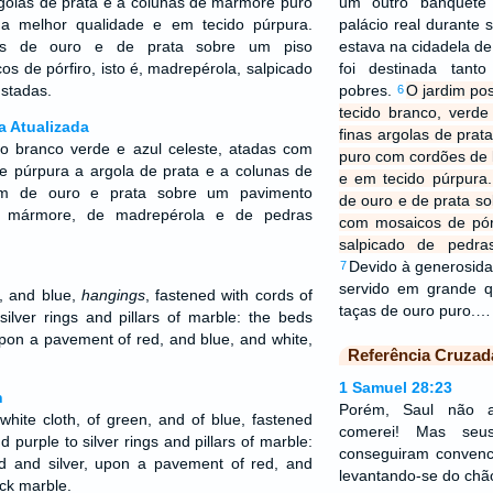
argolas de prata e a colunas de mármore puro
um outro banquete
a melhor qualidade e em tecido púrpura.
palácio real durante 
os de ouro e de prata sobre um piso
estava na cidadela de
 de pórfiro, isto é, madrepérola, salpicado
foi destinada tant
ustadas.
pobres.
O jardim po
6
tecido branco, verde
a Atualizada
finas argolas de pra
o branco verde e azul celeste, atadas com
puro com cordões de 
de púrpura a argola de prata e a colunas de
e em tecido púrpura
am de ouro e prata sobre um pavimento
de ouro e de prata s
e mármore, de madrepérola e de pedras
com mosaicos de pórf
salpicado de pedras
Devido à generosidad
7
servido em grande q
, and blue,
hangings
, fastened with cords of
taças de ouro puro.…
silver rings and pillars of marble: the beds
upon a pavement of red, and blue, and white,
Referência Cruzad
1 Samuel 28:23
n
Porém, Saul não a
hite cloth, of green, and of blue, fastened
comerei! Mas seu
d purple to silver rings and pillars of marble:
conseguiram convencê
d and silver, upon a pavement of red, and
levantando-se do chã
ack marble.