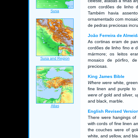
celeste, atadas a finas 
com cordões de linho d
Também havia assent
ornamentado com mosaicos
de pedras preciosas incr
João Ferreira de Almeid
As cortinas eram de pan
cordões de linho fino e 
mármore; os leitos er
mosaico de pórfiro, d
preciosas.
King James Bible
Where were
white, green
fine linen and purple to 
were of
gold and silver, 
and black, marble.
English Revised Versio
There were hangings of w
with cords of fine linen an
the couches were of gol
white, and yellow, and bl