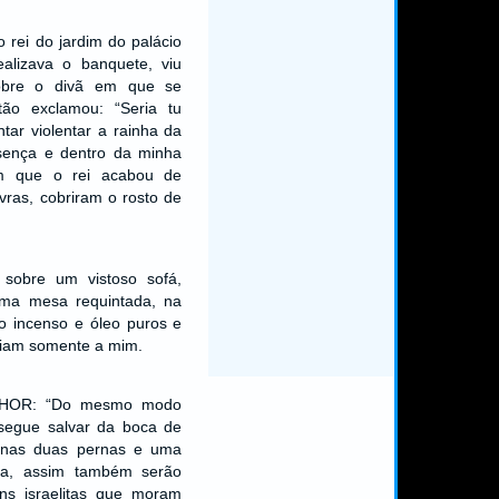
o rei do jardim do palácio
alizava o banquete, viu
bre o divã em que se
tão exclamou: “Seria tu
tar violentar a rainha da
sença e dentro da minha
im que o rei acabou de
vras, cobriram o rosto de
 sobre um vistoso sofá,
uma mesa requintada, na
o incenso e óleo puros e
ciam somente a mim.
NHOR: “Do mesmo modo
segue salvar da boca de
enas duas pernas e uma
ha, assim também serão
uns israelitas que moram