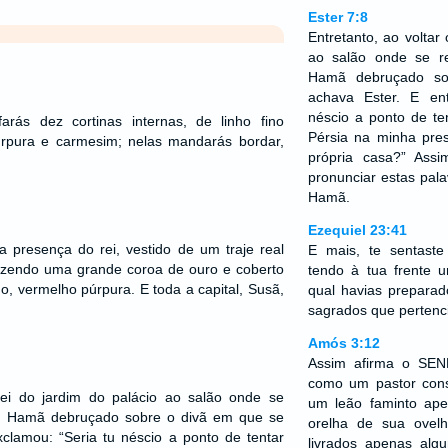
Ester 7:8
Entretanto, ao voltar 
ao salão onde se re
Hamã debruçado so
achava Ester. E en
néscio a ponto de ten
rás dez cortinas internas, de linho fino
Pérsia na minha pre
púrpura e carmesim; nelas mandarás bordar,
própria casa?” Ass
pronunciar estas pala
Hamã.
Ezequiel 23:41
 presença do rei, vestido de um traje real
E mais, te sentaste
razendo uma grande coroa de ouro e coberto
tendo à tua frente 
o, vermelho púrpura. E toda a capital, Susã,
qual havias preparad
sagrados que perten
Amós 3:12
Assim afirma o SE
como um pastor con
 rei do jardim do palácio ao salão onde se
um leão faminto ap
iu Hamã debruçado sobre o divã em que se
orelha de sua ovel
clamou: “Seria tu néscio a ponto de tentar
livrados apenas alg