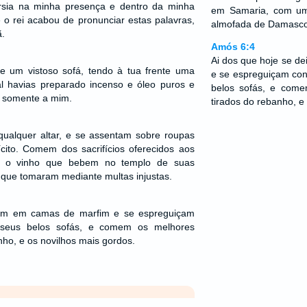
érsia na minha presença e dentro da minha
em Samaria, com um
 o rei acabou de pronunciar estas palavras,
almofada de Damasco
.
Amós 6:4
Ai dos que hoje se d
re um vistoso sofá, tendo à tua frente uma
e se espreguiçam con
l havias preparado incenso e óleo puros e
belos sofás, e come
 somente a mim.
tirados do rebanho, e
qualquer altar, e se assentam sobre roupas
cito. Comem dos sacrifícios oferecidos aos
ar o vinho que bebem no templo de suas
 que tomaram mediante multas injustas.
tam em camas de marfim e se espreguiçam
e seus belos sofás, e comem os melhores
nho, e os novilhos mais gordos.