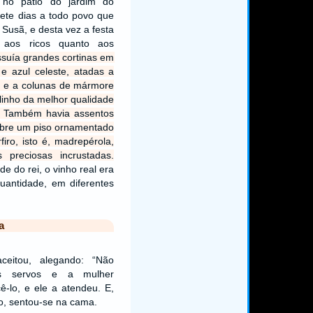
 no pátio do jardim do
sete dias a todo povo que
 Susã, e desta vez a festa
o aos ricos quanto aos
ssuía grandes cortinas em
 e azul celeste, atadas a
ta e a colunas de mármore
linho da melhor qualidade
. Também havia assentos
obre um piso ornamentado
iro, isto é, madrepérola,
 preciosas incrustadas.
e do rei, o vinho real era
uantidade, em diferentes
a
ceitou, alegando: “Não
s servos e a mulher
-lo, e ele a atendeu. E,
o, sentou-se na cama.