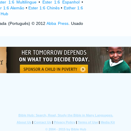
ster 1:6 Multilíngue
•
Ester 1:6 Espanhol
•
er 1:6 Alemão
•
Ester 1:6 Chinês
•
Esther 1:6
e Hub
izada (Português) © 2012
Abba Press
. Usado