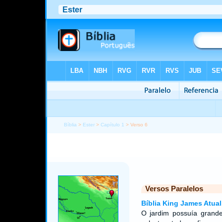
Bíblia
>
Ester
>
Capítulo 1
> Verso 6
Versos Paralelos
Bíblia King James Atual
O jardim possuía grande