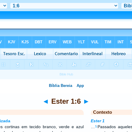
◄
Ester 1:6
►
Contexto
izada
Ester 1
s cortinas em tecido branco, verde e azul
…
Passados aqueles 
5