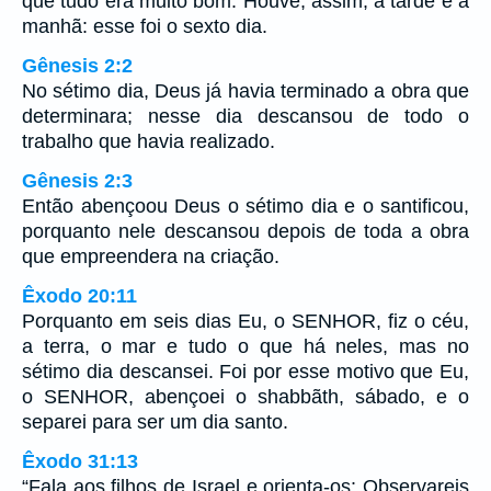
que tudo era muito bom. Houve, assim, a tarde e a
manhã: esse foi o sexto dia.
Gênesis 2:2
No sétimo dia, Deus já havia terminado a obra que
determinara; nesse dia descansou de todo o
trabalho que havia realizado.
Gênesis 2:3
Então abençoou Deus o sétimo dia e o santificou,
porquanto nele descansou depois de toda a obra
que empreendera na criação.
Êxodo 20:11
Porquanto em seis dias Eu, o SENHOR, fiz o céu,
a terra, o mar e tudo o que há neles, mas no
sétimo dia descansei. Foi por esse motivo que Eu,
o SENHOR, abençoei o shabbãth, sábado, e o
separei para ser um dia santo.
Êxodo 31:13
“Fala aos filhos de Israel e orienta-os: Observareis