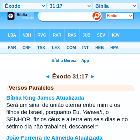
Bíblia
>
Êxodo
>
Capítulo 31
> Verso 17
◄
Êxodo 31:17
►
Versos Paralelos
Bíblia King James Atualizada
Será um sinal de união eterna entre mim e os
filhos de Israel, porquanto Eu,
Yahweh
, o
SENHOR, fiz os céus e a terra em seis dias e no
sétimo dia não trabalhei, descansei!”
João Ferreira de Almeida Atualizada