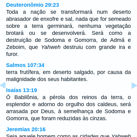
Deuteronômio 29:23
Toda a nação se transformará num deserto
abrasador de enxofre e sal, nada que for semeado
sobre a terra germinará, nenhuma vegetação
brotará ou se desenvolverá. Será como a
destruição de Sodoma e Gomorra, de Admá e
Zeboim, que
Yahweh
destruiu com grande ira e
furor.
Salmos 107:34
terra frutífera, em deserto salgado, por causa da
malignidade dos seus habitantes.
Isaías 13:19
Ó Babilônia, a pérola dos reinos da terra, o
esplendor e adorno do orgulho dos caldeus, será
arrasada por Deus, à semelhança de Sodoma e
Gomorra, que foram reduzidas às cinzas.
Jeremias 20:16
Seja aquele homem como as cidades que
Yahweh