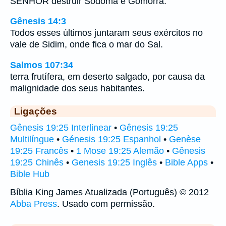
SENHOR destruir Sodoma e Gomorra.
Gênesis 14:3
Todos esses últimos juntaram seus exércitos no
vale de Sidim, onde fica o mar do Sal.
Salmos 107:34
terra frutífera, em deserto salgado, por causa da
malignidade dos seus habitantes.
Ligações
Gênesis 19:25 Interlinear
•
Gênesis 19:25
Multilíngue
•
Génesis 19:25 Espanhol
•
Genèse
19:25 Francês
•
1 Mose 19:25 Alemão
•
Gênesis
19:25 Chinês
•
Genesis 19:25 Inglês
•
Bible Apps
•
Bible Hub
Bíblia King James Atualizada (Português) © 2012
Abba Press
. Usado com permissão.