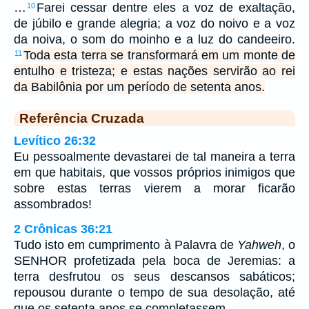
…
Farei cessar dentre eles a voz de exaltação,
10
de júbilo e grande alegria; a voz do noivo e a voz
da noiva, o som do moinho e a luz do candeeiro.
Toda esta terra se transformará em um monte de
11
entulho e tristeza; e estas nações servirão ao rei
da Babilônia por um período de setenta anos.
Referência Cruzada
Levítico 26:32
Eu pessoalmente devastarei de tal maneira a terra
em que habitais, que vossos próprios inimigos que
sobre estas terras vierem a morar ficarão
assombrados!
2 Crônicas 36:21
Tudo isto em cumprimento à Palavra de
Yahweh
, o
SENHOR profetizada pela boca de Jeremias: a
terra desfrutou os seus descansos sabáticos;
repousou durante o tempo de sua desolação, até
que os setenta anos se completassem.