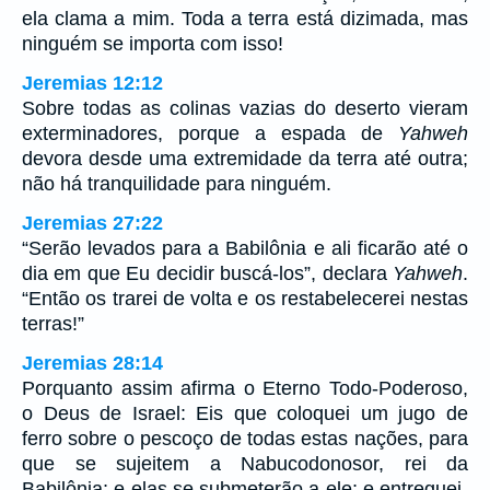
ela clama a mim. Toda a terra está dizimada, mas
ninguém se importa com isso!
Jeremias 12:12
Sobre todas as colinas vazias do deserto vieram
exterminadores, porque a espada de
Yahweh
devora desde uma extremidade da terra até outra;
não há tranquilidade para ninguém.
Jeremias 27:22
“Serão levados para a Babilônia e ali ficarão até o
dia em que Eu decidir buscá-los”, declara
Yahweh
.
“Então os trarei de volta e os restabelecerei nestas
terras!”
Jeremias 28:14
Porquanto assim afirma o Eterno Todo-Poderoso,
o Deus de Israel: Eis que coloquei um jugo de
ferro sobre o pescoço de todas estas nações, para
que se sujeitem a Nabucodonosor, rei da
Babilônia; e elas se submeterão a ele; e entreguei-