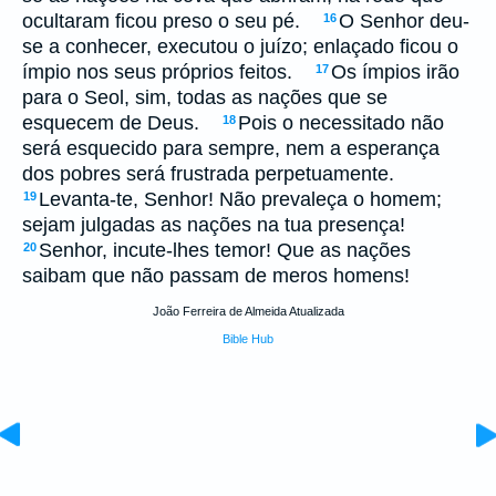
ocultaram ficou preso o seu pé.
O Senhor deu-
16
se a conhecer, executou o juízo; enlaçado ficou o
ímpio nos seus próprios feitos.
Os ímpios irão
17
para o Seol, sim, todas as nações que se
esquecem de Deus.
Pois o necessitado não
18
será esquecido para sempre, nem a esperança
dos pobres será frustrada perpetuamente.
Levanta-te, Senhor! Não prevaleça o homem;
19
sejam julgadas as nações na tua presença!
Senhor, incute-lhes temor! Que as nações
20
saibam que não passam de meros homens!
João Ferreira de Almeida Atualizada
Bible Hub