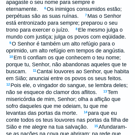
apagaste o seu nome para sempre e
eternamente.
Os inimigos consumidos estão;
6
perpétuas são as suas ruínas.
Mas o Senhor
7
está entronizado para sempre; preparou o seu
trono para exercer o juízo.
Ele mesmo julga o
8
mundo com justiça; julga os povos com eqüidade.
O Senhor é também um alto refúgio para o
9
oprimido, um alto refúgio em tempos de angústia.
Em ti confiam os que conhecem o teu nome;
10
porque tu, Senhor, não abandonas aqueles que te
buscam.
Cantai louvores ao Senhor, que habita
11
em Sião; anunciai entre os povos os seus feitos.
Pois ele, o vingador do sangue, se lembra deles;
12
não se esquece do clamor dos aflitos.
Tem
13
misericórdia de mim, Senhor; olha a aflição que
sofro daqueles que me odeiam, tu que me
levantas das portas da morte.
para que eu
14
conte todos os teus louvores nas portas da filha de
Sião e me alegre na tua salvação.
Afundaram-
15
se as nações na cova que abriram; na rede que