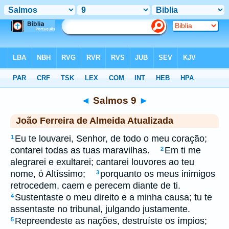
Biblia
>
jfa
> Salmos 9
◄
Salmos 9
►
João Ferreira de Almeida Atualizada
Eu te louvarei, Senhor, de todo o meu coração;
1
contarei todas as tuas maravilhas.
Em ti me
2
alegrarei e exultarei; cantarei louvores ao teu
nome, ó Altíssimo;
porquanto os meus inimigos
3
retrocedem, caem e perecem diante de ti.
Sustentaste o meu direito e a minha causa; tu te
4
assentaste no tribunal, julgando justamente.
Repreendeste as nações, destruíste os ímpios;
5