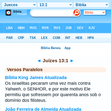
Bíblia
>
Juízes
>
Capítulo 13
> Verso 1
◄
Juízes 13:1
►
Versos Paralelos
Bíblia King James Atualizada
Os israelitas pecaram uma vez mais contra
Yahweh
, o SENHOR, e por este motivo Ele
permitiu que sofressem por quarenta anos sob o
domínio dos filisteus.
João Ferreira de Almeida Atualizada